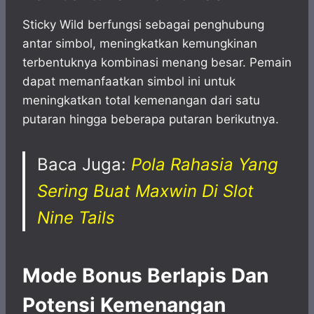
Sticky Wild berfungsi sebagai penghubung
antar simbol, meningkatkan kemungkinan
terbentuknya kombinasi menang besar. Pemain
dapat memanfaatkan simbol ini untuk
meningkatkan total kemenangan dari satu
putaran hingga beberapa putaran berikutnya.
Baca Juga:
Pola Rahasia Yang
Sering Buat Maxwin Di Slot
Nine Tails
Mode Bonus Berlapis Dan
Potensi Kemenangan