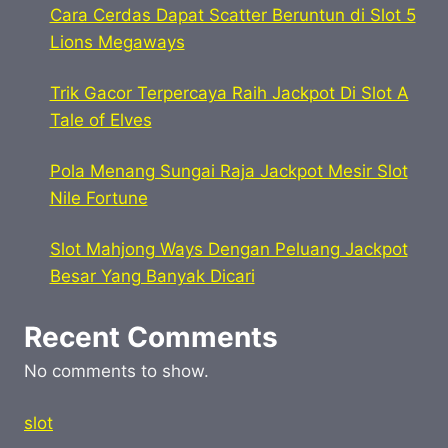
Cara Cerdas Dapat Scatter Beruntun di Slot 5
Lions Megaways
Trik Gacor Terpercaya Raih Jackpot Di Slot A
Tale of Elves
Pola Menang Sungai Raja Jackpot Mesir Slot
Nile Fortune
Slot Mahjong Ways Dengan Peluang Jackpot
Besar Yang Banyak Dicari
Recent Comments
No comments to show.
slot