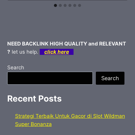
NEED BACKLINK HIGH QUALITY and RELEVANT
?
let us help.
click here
Search
Search
Recent Posts
Strategi Terbaik Untuk Gacor di Slot Wildman
Super Bonanza