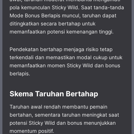
pola kemunculan Sticky Wild. Saat tanda-tanda
Mode Bonus Berlapis muncul, taruhan dapat
ditingkatkan secara bertahap untuk
memanfaatkan potensi kemenangan tinggi.
Pendekatan bertahap menjaga risiko tetap
terkendali dan memastikan modal cukup untuk
memanfaatkan momen Sticky Wild dan bonus
berlapis.
Skema Taruhan Bertahap
Taruhan awal rendah membantu pemain
bertahan, sementara taruhan meningkat saat
potensi Sticky Wild dan bonus menunjukkan
momentum positif.