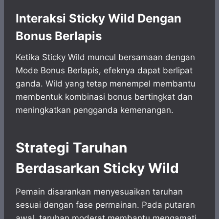
Interaksi Sticky Wild Dengan
Bonus Berlapis
Ketika Sticky Wild muncul bersamaan dengan
Mode Bonus Berlapis, efeknya dapat berlipat
ganda. Wild yang tetap menempel membantu
membentuk kombinasi bonus bertingkat dan
meningkatkan pengganda kemenangan.
Strategi Taruhan
Berdasarkan Sticky Wild
Pemain disarankan menyesuaikan taruhan
sesuai dengan fase permainan. Pada putaran
awal, taruhan moderat membantu mengamati