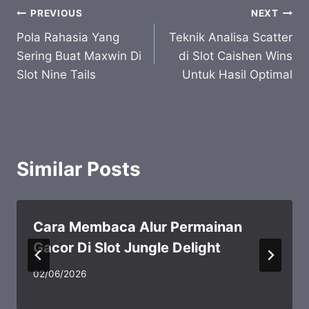
Post
PREVIOUS
NEXT
Pola Rahasia Yang
Teknik Analisa Scatter
navigation
Sering Buat Maxwin Di
di Slot Caishen Wins
Slot Nine Tails
Untuk Hasil Optimal
Similar Posts
Cara Membaca Alur Permainan
Gacor Di Slot Jungle Delight
02/06/2026