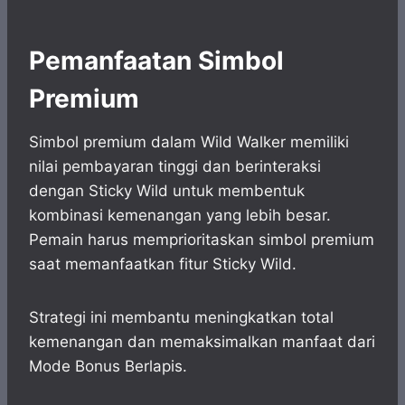
Pemanfaatan Simbol
Premium
Simbol premium dalam Wild Walker memiliki
nilai pembayaran tinggi dan berinteraksi
dengan Sticky Wild untuk membentuk
kombinasi kemenangan yang lebih besar.
Pemain harus memprioritaskan simbol premium
saat memanfaatkan fitur Sticky Wild.
Strategi ini membantu meningkatkan total
kemenangan dan memaksimalkan manfaat dari
Mode Bonus Berlapis.