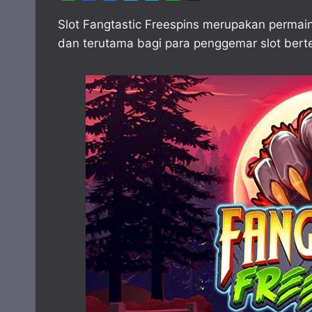
h
a
e
e
k
i
a
c
s
l
y
n
Slot Fangtastic Freespins merupakan perma
t
e
s
e
p
e
dan terutama bagi para penggemar slot bert
s
b
e
g
e
A
o
n
r
p
o
g
a
p
k
e
m
r