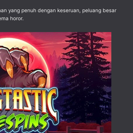
inan yang penuh dengan keseruan, peluang besar
ema horor.