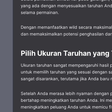
yang ada dengan menyesuaikan taruhan Anda
selama permainan.
Dengan memanfaatkan wild secara maksimal
dan memaksimalkan potensi penghasilan dari
Pilih Ukuran Taruhan yang
Ukuran taruhan sangat mempengaruhi hasil p
untuk memilih taruhan yang sesuai dengan s
sangat disarankan, terutama jika Anda baru 
Setelah Anda merasa lebih nyaman dengan po
bertahap meningkatkan taruhan Anda. Ini me
meningkatkan peluang Anda untuk memicu fit