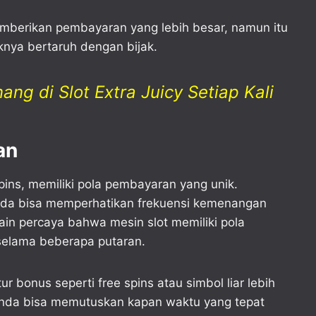
memberikan pembayaran yang lebih besar, namun itu
iknya bertaruh dengan bijak.
ang di Slot Extra Juicy Setiap Kali
an
pins, memiliki pola pembayaran yang unik.
nda bisa memperhatikan frekuensi kemenangan
in percaya bahwa mesin slot memiliki pola
selama beberapa putaran.
r bonus seperti free spins atau simbol liar lebih
Anda bisa memutuskan kapan waktu yang tepat