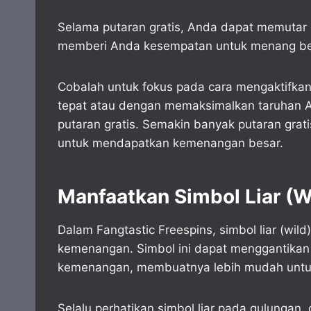
Selama putaran gratis, Anda dapat memutar 
memberi Anda kesempatan untuk menang bes
Cobalah untuk fokus pada cara mengaktifkan 
tepat atau dengan memaksimalkan taruhan A
putaran gratis. Semakin banyak putaran gra
untuk mendapatkan kemenangan besar.
Manfaatkan Simbol Liar (W
Dalam Fangtastic Freespins, simbol liar (wi
kemenangan. Simbol ini dapat menggantikan
kemenangan, membuatnya lebih mudah untuk
Selalu perhatikan simbol liar pada gulunga