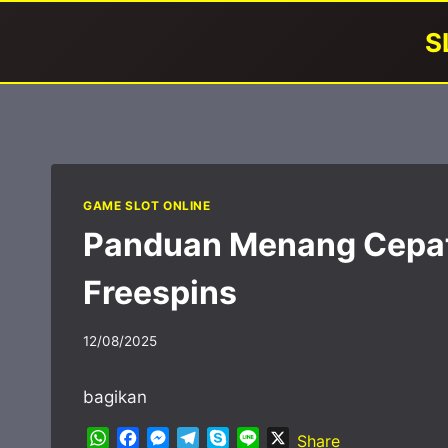
Skip
S
to
content
GAME SLOT ONLINE
Panduan Menang Cepat 
Freespins
12/08/2025
bagikan
W
F
M
T
S
L
X
Share