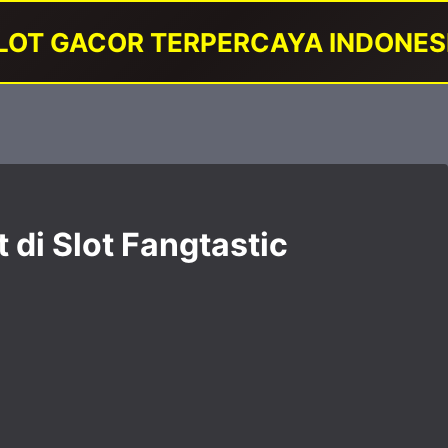
LOT GACOR TERPERCAYA INDONES
di Slot Fangtastic