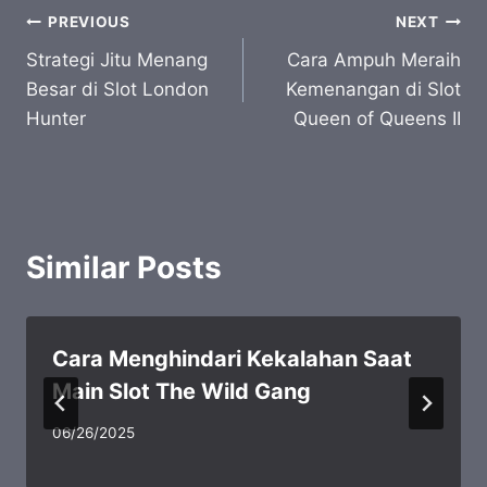
Post
PREVIOUS
NEXT
Strategi Jitu Menang
Cara Ampuh Meraih
navigation
Besar di Slot London
Kemenangan di Slot
Hunter
Queen of Queens II
Similar Posts
Cara Menghindari Kekalahan Saat
Main Slot The Wild Gang
06/26/2025