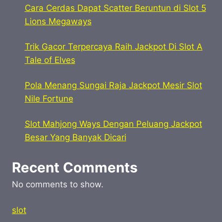
Cara Cerdas Dapat Scatter Beruntun di Slot 5
Lions Megaways
Trik Gacor Terpercaya Raih Jackpot Di Slot A
Tale of Elves
Pola Menang Sungai Raja Jackpot Mesir Slot
Nile Fortune
Slot Mahjong Ways Dengan Peluang Jackpot
Besar Yang Banyak Dicari
Recent Comments
No comments to show.
slot