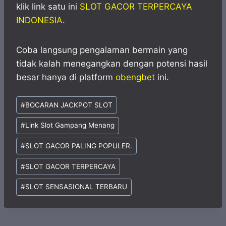
klik link satu ini
SLOT GACOR TERPERCAYA
INDONESIA
.
Coba langsung pengalaman bermain yang
tidak kalah menegangkan dengan potensi hasil
besar hanya di platform
obengbet
ini.
Post
#
BOCARAN JACKPOT SLOT
Tags:
#
Link Slot Gampang Menang
#
SLOT GACOR PALING POPULER.
#
SLOT GACOR TERPERCAYA
#
SLOT SENSASIONAL TERBARU