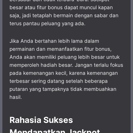
besar atau fitur bonus dapat muncul kapan
saja, jadi tetaplah bermain dengan sabar dan
terus pantau peluang yang ada.
Jika Anda bertahan lebih lama dalam
permainan dan memanfaatkan fitur bonus,
Anda akan memiliki peluang lebih besar untuk
memperoleh hadiah besar. Jangan terlalu fokus
pada kemenangan kecil, karena kemenangan
terbesar sering datang setelah beberapa
putaran yang tampaknya tidak membuahkan
hasil.
Rahasia Sukses
Mendapatkan Jackpot