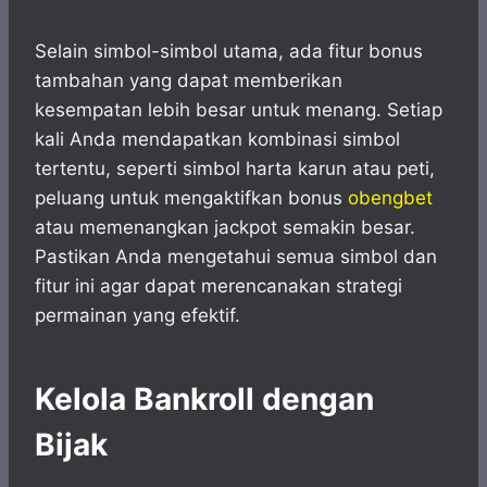
Selain simbol-simbol utama, ada fitur bonus
tambahan yang dapat memberikan
kesempatan lebih besar untuk menang. Setiap
kali Anda mendapatkan kombinasi simbol
tertentu, seperti simbol harta karun atau peti,
peluang untuk mengaktifkan bonus
obengbet
atau memenangkan jackpot semakin besar.
Pastikan Anda mengetahui semua simbol dan
fitur ini agar dapat merencanakan strategi
permainan yang efektif.
Kelola Bankroll dengan
Bijak