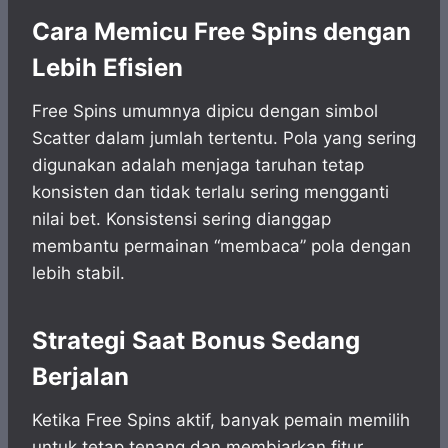
Cara Memicu Free Spins dengan
Lebih Efisien
Free Spins umumnya dipicu dengan simbol
Scatter dalam jumlah tertentu. Pola yang sering
digunakan adalah menjaga taruhan tetap
konsisten dan tidak terlalu sering mengganti
nilai bet. Konsistensi sering dianggap
membantu permainan “membaca” pola dengan
lebih stabil.
Strategi Saat Bonus Sedang
Berjalan
Ketika Free Spins aktif, banyak pemain memilih
untuk tetap tenang dan membiarkan fitur