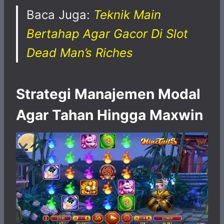
Baca Juga:
Teknik Main
Bertahap Agar Gacor Di Slot
Dead Man’s Riches
Strategi Manajemen Modal
Agar Tahan Hingga Maxwin