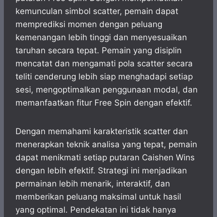
kemunculan simbol scatter, pemain dapat
memprediksi momen dengan peluang
kemenangan lebih tinggi dan menyesuaikan
taruhan secara tepat. Pemain yang disiplin
mencatat dan mengamati pola scatter secara
teliti cenderung lebih siap menghadapi setiap
sesi, mengoptimalkan penggunaan modal, dan
memanfaatkan fitur Free Spin dengan efektif.
Dengan memahami karakteristik scatter dan
menerapkan teknik analisa yang tepat, pemain
dapat menikmati setiap putaran Caishen Wins
dengan lebih efektif. Strategi ini menjadikan
permainan lebih menarik, interaktif, dan
memberikan peluang maksimal untuk hasil
yang optimal. Pendekatan ini tidak hanya