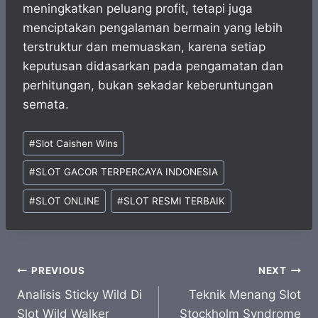
meningkatkan peluang profit, tetapi juga
menciptakan pengalaman bermain yang lebih
terstruktur dan memuaskan, karena setiap
keputusan didasarkan pada pengamatan dan
perhitungan, bukan sekadar keberuntungan
semata.
Post
#
Slot Caishen Wins
Tags:
#
SLOT GACOR TERPERCAYA INDONESIA
#
SLOT ONLINE
#
SLOT RESMI TERBAIK
Post
PREVIOUS
NEXT
Analisis Sticky Wild Di
Teknik Menang Slot
navigation
Slot Wild Walker
Stockholm Syndrome