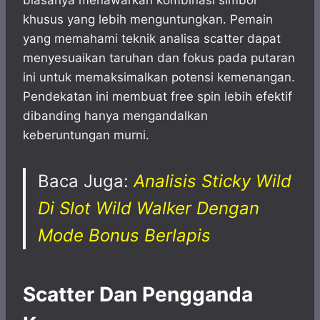
biasanya menawarkan kombinasi simbol
khusus yang lebih menguntungkan. Pemain
yang memahami teknik analisa scatter dapat
menyesuaikan taruhan dan fokus pada putaran
ini untuk memaksimalkan potensi kemenangan.
Pendekatan ini membuat free spin lebih efektif
dibanding hanya mengandalkan
keberuntungan murni.
Baca Juga:
Analisis Sticky Wild
Di Slot Wild Walker Dengan
Mode Bonus Berlapis
Scatter Dan Pengganda