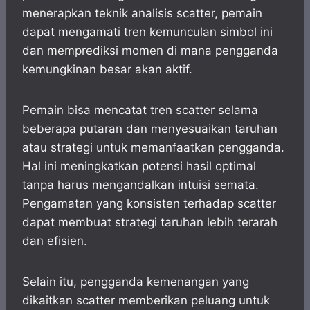
menerapkan teknik analisis scatter, pemain
dapat mengamati tren kemunculan simbol ini
dan memprediksi momen di mana pengganda
kemungkinan besar akan aktif.
Pemain bisa mencatat tren scatter selama
beberapa putaran dan menyesuaikan taruhan
atau strategi untuk memanfaatkan pengganda.
Hal ini meningkatkan potensi hasil optimal
tanpa harus mengandalkan intuisi semata.
Pengamatan yang konsisten terhadap scatter
dapat membuat strategi taruhan lebih terarah
dan efisien.
Selain itu, pengganda kemenangan yang
dikaitkan scatter memberikan peluang untuk