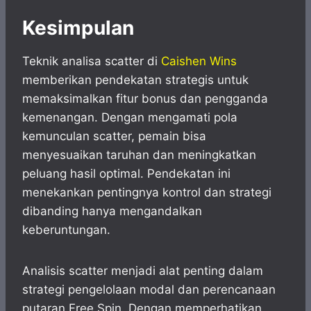
Kesimpulan
Teknik analisa scatter di
Caishen Wins
memberikan pendekatan strategis untuk
memaksimalkan fitur bonus dan pengganda
kemenangan. Dengan mengamati pola
kemunculan scatter, pemain bisa
menyesuaikan taruhan dan meningkatkan
peluang hasil optimal. Pendekatan ini
menekankan pentingnya kontrol dan strategi
dibanding hanya mengandalkan
keberuntungan.
Analisis scatter menjadi alat penting dalam
strategi pengelolaan modal dan perencanaan
putaran Free Spin. Dengan memperhatikan