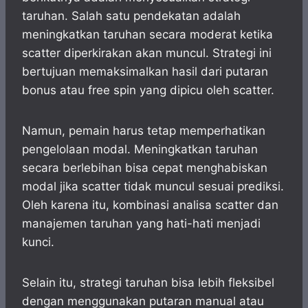
taruhan. Salah satu pendekatan adalah
meningkatkan taruhan secara moderat ketika
scatter diperkirakan akan muncul. Strategi ini
bertujuan memaksimalkan hasil dari putaran
bonus atau free spin yang dipicu oleh scatter.
Namun, pemain harus tetap memperhatikan
pengelolaan modal. Meningkatkan taruhan
secara berlebihan bisa cepat menghabiskan
modal jika scatter tidak muncul sesuai prediksi.
Oleh karena itu, kombinasi analisa scatter dan
manajemen taruhan yang hati-hati menjadi
kunci.
Selain itu, strategi taruhan bisa lebih fleksibel
dengan menggunakan putaran manual atau