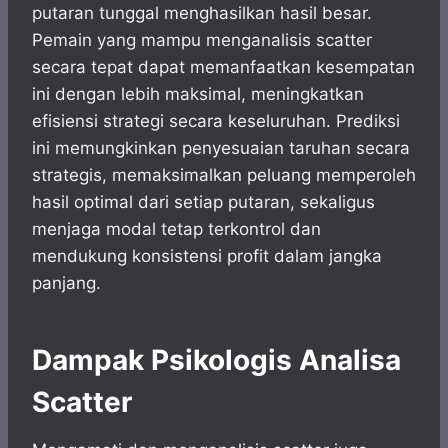
putaran tunggal menghasilkan hasil besar.
Pemain yang mampu menganalisis scatter
secara tepat dapat memanfaatkan kesempatan
ini dengan lebih maksimal, meningkatkan
efisiensi strategi secara keseluruhan. Prediksi
ini memungkinkan penyesuaian taruhan secara
strategis, memaksimalkan peluang memperoleh
hasil optimal dari setiap putaran, sekaligus
menjaga modal tetap terkontrol dan
mendukung konsistensi profit dalam jangka
panjang.
Dampak Psikologis Analisa
Scatter