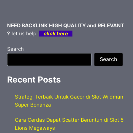
NEED BACKLINK HIGH QUALITY and RELEVANT
?
let us help.
click here
Search
Search
Recent Posts
Strategi Terbaik Untuk Gacor di Slot Wildman
Super Bonanza
Cara Cerdas Dapat Scatter Beruntun di Slot 5
Lions Megaways