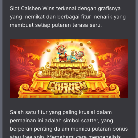
h
a
e
e
k
i
a
c
s
l
y
n
Slot Caishen Wins terkenal dengan grafisnya
t
e
s
e
p
e
yang memikat dan berbagai fitur menarik yang
s
b
e
g
e
membuat setiap putaran terasa seru.
A
o
n
r
p
o
g
a
p
k
e
m
r
Salah satu fitur yang paling krusial dalam
permainan ini adalah simbol scatter, yang
berperan penting dalam memicu putaran bonus
atau free spin. Memahami cara menganalisis