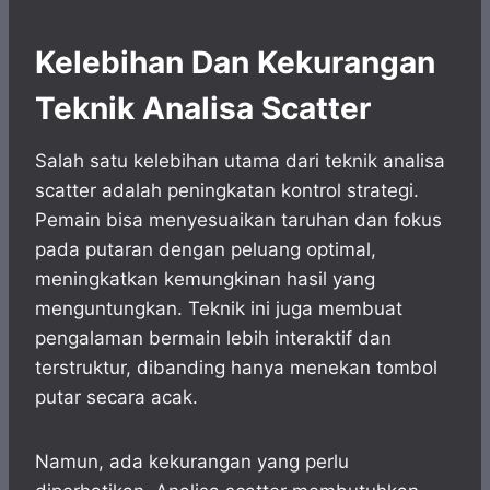
Kelebihan Dan Kekurangan
Teknik Analisa Scatter
Salah satu kelebihan utama dari teknik analisa
scatter adalah peningkatan kontrol strategi.
Pemain bisa menyesuaikan taruhan dan fokus
pada putaran dengan peluang optimal,
meningkatkan kemungkinan hasil yang
menguntungkan. Teknik ini juga membuat
pengalaman bermain lebih interaktif dan
terstruktur, dibanding hanya menekan tombol
putar secara acak.
Namun, ada kekurangan yang perlu