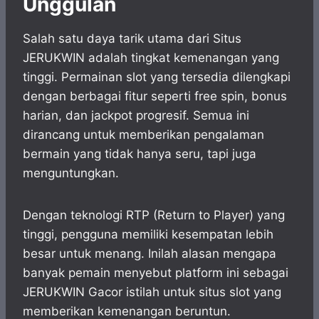
Unggulan
Salah satu daya tarik utama dari Situs
JERUKWIN adalah tingkat kemenangan yang
tinggi. Permainan slot yang tersedia dilengkapi
dengan berbagai fitur seperti free spin, bonus
harian, dan jackpot progresif. Semua ini
dirancang untuk memberikan pengalaman
bermain yang tidak hanya seru, tapi juga
menguntungkan.
Dengan teknologi RTP (Return to Player) yang
tinggi, pengguna memiliki kesempatan lebih
besar untuk menang. Inilah alasan mengapa
banyak pemain menyebut platform ini sebagai
JERUKWIN Gacor istilah untuk situs slot yang
memberikan kemenangan beruntun.