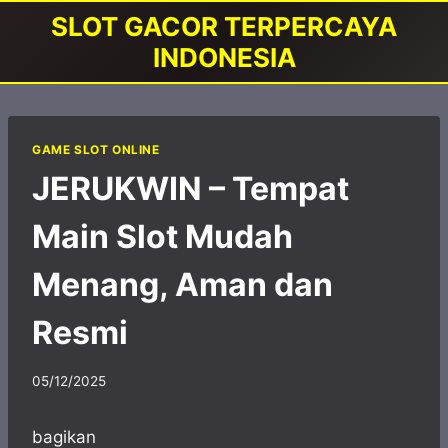
Skip
SLOT GACOR TERPERCAYA
to
INDONESIA
content
GAME SLOT ONLINE
JERUKWIN – Tempat
Main Slot Mudah
Menang, Aman dan
Resmi
05/12/2025
bagikan