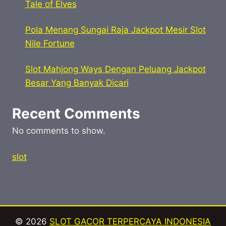
Tale of Elves
Pola Menang Sungai Raja Jackpot Mesir Slot
Nile Fortune
Slot Mahjong Ways Dengan Peluang Jackpot
Besar Yang Banyak Dicari
Recent Comments
No comments to show.
slot
© 2026
SLOT GACOR TERPERCAYA INDONESIA