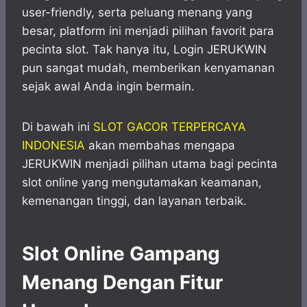
user-friendly, serta peluang menang yang
besar, platform ini menjadi pilihan favorit para
pecinta slot. Tak hanya itu, Login JERUKWIN
pun sangat mudah, memberikan kenyamanan
sejak awal Anda ingin bermain.
Di bawah ini
SLOT GACOR TERPERCAYA
INDONESIA
akan membahas mengapa
JERUKWIN menjadi pilihan utama bagi pecinta
slot online yang mengutamakan keamanan,
kemenangan tinggi, dan layanan terbaik.
Slot Online Gampang
Menang Dengan Fitur