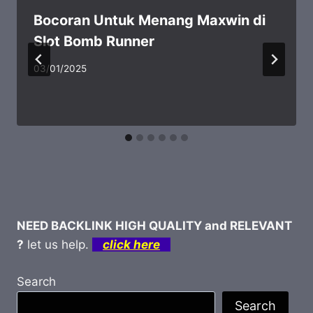
Bocoran Untuk Menang Maxwin di
Slot Bomb Runner
03/01/2025
NEED BACKLINK HIGH QUALITY and RELEVANT
?
let us help.
click here
Search
Search