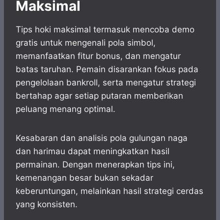
Maksimal
Tips hoki maksimal termasuk mencoba demo
gratis untuk mengenali pola simbol,
memanfaatkan fitur bonus, dan mengatur
batas taruhan. Pemain disarankan fokus pada
pengelolaan bankroll, serta mengatur strategi
bertahap agar setiap putaran memberikan
peluang menang optimal.
Kesabaran dan analisis pola gulungan naga
dan harimau dapat meningkatkan hasil
permainan. Dengan menerapkan tips ini,
kemenangan besar bukan sekadar
keberuntungan, melainkan hasil strategi cerdas
yang konsisten.