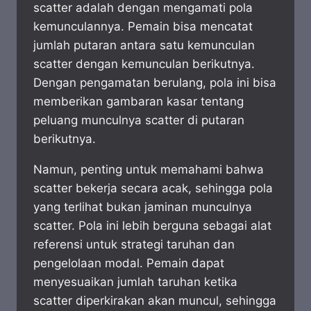
scatter adalah dengan mengamati pola
kemunculannya. Pemain bisa mencatat
jumlah putaran antara satu kemunculan
scatter dengan kemunculan berikutnya.
Dengan pengamatan berulang, pola ini bisa
memberikan gambaran kasar tentang
peluang munculnya scatter di putaran
berikutnya.
Namun, penting untuk memahami bahwa
scatter bekerja secara acak, sehingga pola
yang terlihat bukan jaminan munculnya
scatter. Pola ini lebih berguna sebagai alat
referensi untuk strategi taruhan dan
pengelolaan modal. Pemain dapat
menyesuaikan jumlah taruhan ketika
scatter diperkirakan akan muncul, sehingga