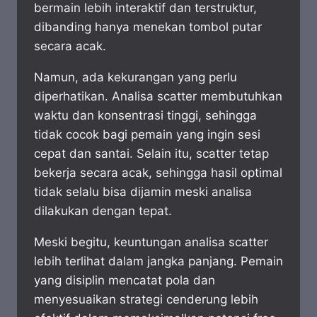
bermain lebih interaktif dan terstruktur,
dibanding hanya menekan tombol putar
secara acak.
Namun, ada kekurangan yang perlu
diperhatikan. Analisa scatter membutuhkan
waktu dan konsentrasi tinggi, sehingga
tidak cocok bagi pemain yang ingin sesi
cepat dan santai. Selain itu, scatter tetap
bekerja secara acak, sehingga hasil optimal
tidak selalu bisa dijamin meski analisa
dilakukan dengan tepat.
Meski begitu, keuntungan analisa scatter
lebih terlihat dalam jangka panjang. Pemain
yang disiplin mencatat pola dan
menyesuaikan strategi cenderung lebih