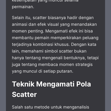
kesempatan yang muncul selama
permainan.
Selain itu, scatter biasanya hadir dengan
animasi dan efek visual yang menandakan
momen penting. Mengamati efek ini bisa
membantu pemain memperkirakan peluang
terjadinya kombinasi khusus. Dengan kata
lain, memahami simbol scatter bukan
hanya tentang mengenali bentuknya, tetapi
juga tentang membaca momen strategis
yang muncul di setiap putaran.
Teknik Mengamati Pola
Scatter
Salah satu metode untuk menganalisis