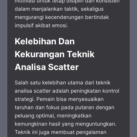
motivasi untuk tetap disiplin dan konsisten
dalam menjalankan taktik, sekaligus
mengurangi kecenderungan bertindak
impulsif akibat emosi.
Kelebihan Dan
Kekurangan Teknik
Analisa Scatter
Salah satu kelebihan utama dari teknik
analisa scatter adalah peningkatan kontrol
strategi. Pemain bisa menyesuaikan
taruhan dan fokus pada putaran dengan
peluang optimal, meningkatkan
kemungkinan hasil yang menguntungkan.
Teknik ini juga membuat pengalaman