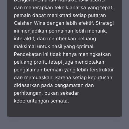
dan menerapkan teknik analisa yang tepat,
pemain dapat menikmati setiap putaran
Caishen Wins dengan lebih efektif. Strategi
ini menjadikan permainan lebih menarik,
interaktif, dan memberikan peluang
maksimal untuk hasil yang optimal.
Pendekatan ini tidak hanya meningkatkan
peluang profit, tetapi juga menciptakan
pengalaman bermain yang lebih terstruktur
dan memuaskan, karena setiap keputusan
didasarkan pada pengamatan dan
perhitungan, bukan sekadar
keberuntungan semata.