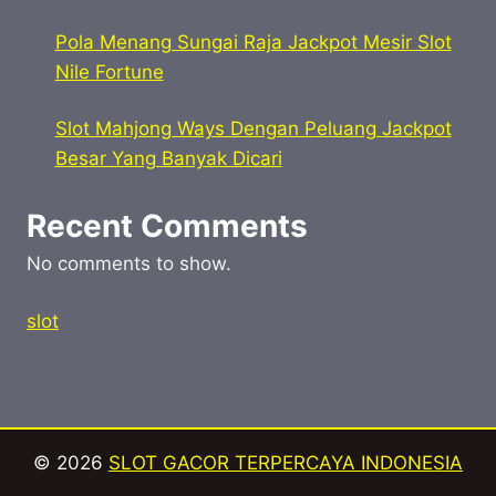
Pola Menang Sungai Raja Jackpot Mesir Slot
Nile Fortune
Slot Mahjong Ways Dengan Peluang Jackpot
Besar Yang Banyak Dicari
Recent Comments
No comments to show.
slot
© 2026
SLOT GACOR TERPERCAYA INDONESIA