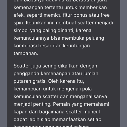
kemenangan tertentu untuk memberikan
efek, seperti memicu fitur bonus atau free
spin. Keunikan ini membuat scatter menjadi
simbol yang paling dinanti, karena
kemunculannya bisa membuka peluang
kombinasi besar dan keuntungan
tambahan.
Scatter juga sering dikaitkan dengan
pengganda kemenangan atau jumlah
putaran gratis. Oleh karena itu,
kemampuan untuk mengenali pola
kemunculan scatter dan menganalisanya
menjadi penting. Pemain yang memahami
kapan dan bagaimana scatter muncul
dapat lebih siap memanfaatkan setiap