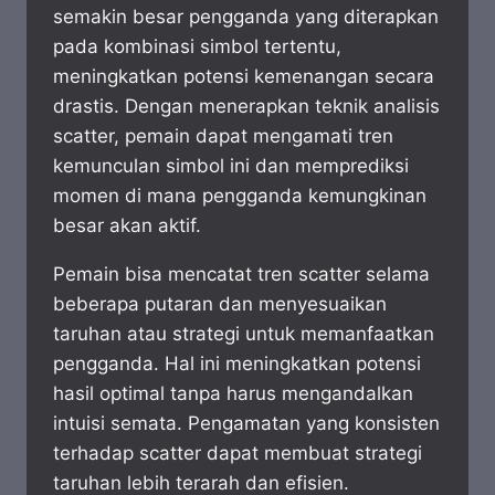
semakin besar pengganda yang diterapkan
pada kombinasi simbol tertentu,
meningkatkan potensi kemenangan secara
drastis. Dengan menerapkan teknik analisis
scatter, pemain dapat mengamati tren
kemunculan simbol ini dan memprediksi
momen di mana pengganda kemungkinan
besar akan aktif.
Pemain bisa mencatat tren scatter selama
beberapa putaran dan menyesuaikan
taruhan atau strategi untuk memanfaatkan
pengganda. Hal ini meningkatkan potensi
hasil optimal tanpa harus mengandalkan
intuisi semata. Pengamatan yang konsisten
terhadap scatter dapat membuat strategi
taruhan lebih terarah dan efisien.