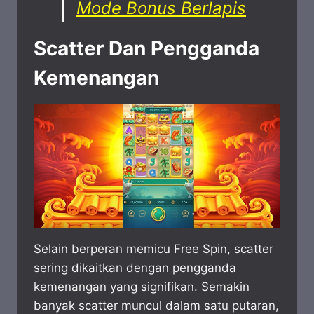
Mode Bonus Berlapis
Scatter Dan Pengganda
Kemenangan
Selain berperan memicu Free Spin, scatter
sering dikaitkan dengan pengganda
kemenangan yang signifikan. Semakin
banyak scatter muncul dalam satu putaran,