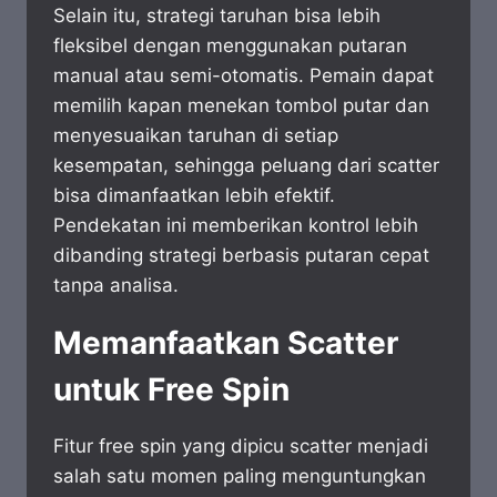
Selain itu, strategi taruhan bisa lebih
fleksibel dengan menggunakan putaran
manual atau semi-otomatis. Pemain dapat
memilih kapan menekan tombol putar dan
menyesuaikan taruhan di setiap
kesempatan, sehingga peluang dari scatter
bisa dimanfaatkan lebih efektif.
Pendekatan ini memberikan kontrol lebih
dibanding strategi berbasis putaran cepat
tanpa analisa.
Memanfaatkan Scatter
untuk Free Spin
Fitur free spin yang dipicu scatter menjadi
salah satu momen paling menguntungkan