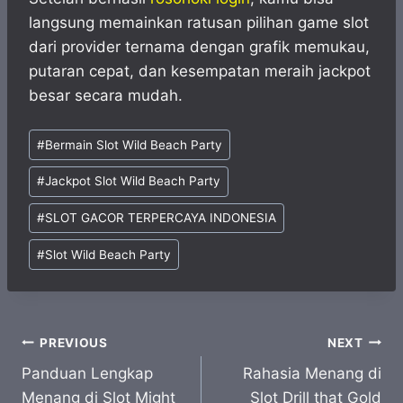
langsung memainkan ratusan pilihan game slot
dari provider ternama dengan grafik memukau,
putaran cepat, dan kesempatan meraih jackpot
besar secara mudah.
Post
#
Bermain Slot Wild Beach Party
Tags:
#
Jackpot Slot Wild Beach Party
#
SLOT GACOR TERPERCAYA INDONESIA
#
Slot Wild Beach Party
Post
PREVIOUS
NEXT
Panduan Lengkap
Rahasia Menang di
navigation
Menang di Slot Might
Slot Drill that Gold