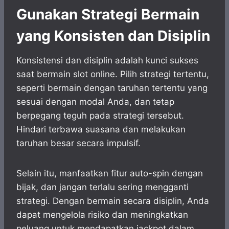
Gunakan Strategi Bermain
yang Konsisten dan Disiplin
Konsistensi dan disiplin adalah kunci sukses
saat bermain slot online. Pilih strategi tertentu,
seperti bermain dengan taruhan tertentu yang
sesuai dengan modal Anda, dan tetap
berpegang teguh pada strategi tersebut.
Hindari terbawa suasana dan melakukan
taruhan besar secara impulsif.
Selain itu, manfaatkan fitur auto-spin dengan
bijak, dan jangan terlalu sering mengganti
strategi. Dengan bermain secara disiplin, Anda
dapat mengelola risiko dan meningkatkan
peluang untuk mendapatkan jackpot dalam