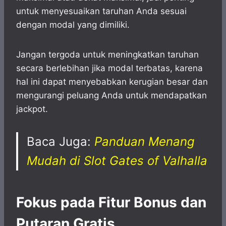
untuk menyesuaikan taruhan Anda sesuai
dengan modal yang dimiliki.
Jangan tergoda untuk meningkatkan taruhan
secara berlebihan jika modal terbatas, karena
hal ini dapat menyebabkan kerugian besar dan
mengurangi peluang Anda untuk mendapatkan
jackpot.
Baca Juga:
Panduan Menang
Mudah di Slot Gates of Valhalla
Fokus pada Fitur Bonus dan
Putaran Gratis