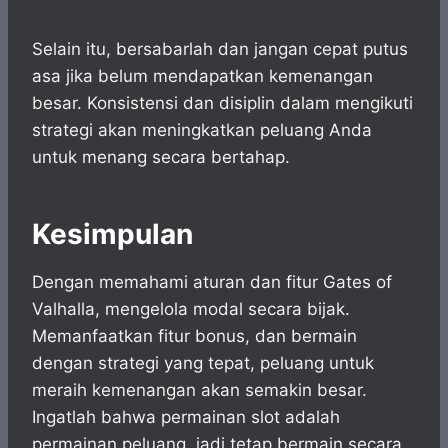
Selain itu, bersabarlah dan jangan cepat putus
asa jika belum mendapatkan kemenangan
besar. Konsistensi dan disiplin dalam mengikuti
strategi akan meningkatkan peluang Anda
untuk menang secara bertahap.
Kesimpulan
Dengan memahami aturan dan fitur Gates of
Valhalla, mengelola modal secara bijak.
Memanfaatkan fitur bonus, dan bermain
dengan strategi yang tepat, peluang untuk
meraih kemenangan akan semakin besar.
Ingatlah bahwa permainan slot adalah
permainan peluang, jadi tetap bermain secara