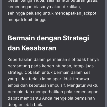
besar. Jangan lupa, selama fitur putaran gratis,
kemenangan biasanya akan dikalikan,
sehingga peluang untuk mendapatkan jackpot
menjadi lebih tinggi.
Bermain dengan Strategi
dan Kesabaran
Keberhasilan dalam permainan slot tidak hanya
bergantung pada keberuntungan, tetapi juga
strategi. Cobalah untuk bermain dalam sesi
yang tidak terlalu lama agar tidak terbawa
emosi dan keputusan impulsif. Mengatur waktu
bermain dan memperhatikan pola kemenangan
dapat membantu Anda mengelola permainan
dengan lebih baik.