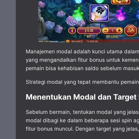
Manajemen modal adalah kunci utama dalam pe
yang mengandalkan fitur bonus untuk kemen
pemain bisa kehabisan saldo sebelum masuk
Strategi modal yang tepat membantu pemain 
Menentukan Modal dan Target
Sebelum bermain, tentukan modal yang jelas 
modal dibagi ke dalam beberapa sesi spin a
fitur bonus muncul. Dengan target yang jelas