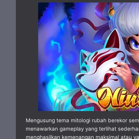
Mengusung tema mitologi rubah berekor sembil
menawarkan gameplay yang terlihat sederhan
menghasilkan kemenangan maksimal atau yan