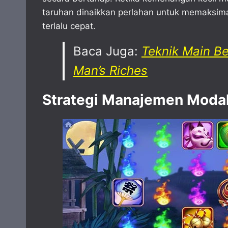
taruhan dinaikkan perlahan untuk memaksim
terlalu cepat.
Baca Juga:
Teknik Main Be
Man’s Riches
Strategi Manajemen Moda