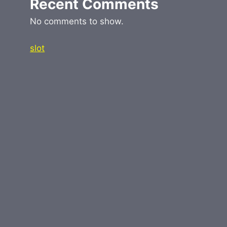
Recent Comments
No comments to show.
slot