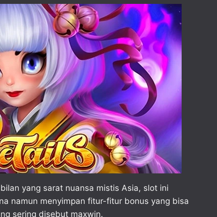
an yang sarat nuansa mistis Asia, slot ini
a namun menyimpan fitur-fitur bonus yang bisa
g sering disebut maxwin.