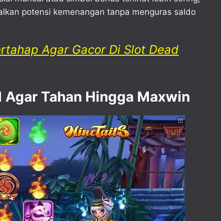
alkan potensi kemenangan tanpa menguras saldo
rtahap Agar Gacor Di Slot Dead
l Agar Tahan Hingga Maxwin