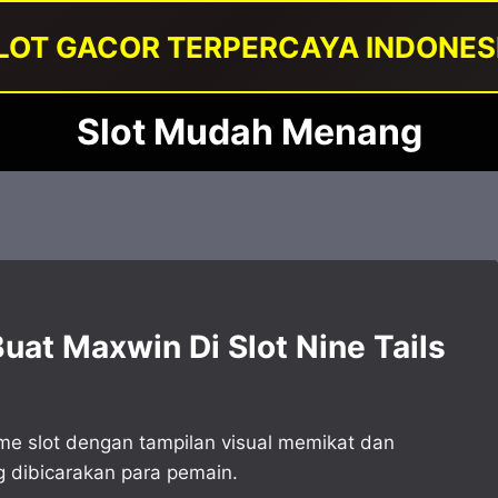
LOT GACOR TERPERCAYA INDONES
Slot Mudah Menang
uat Maxwin Di Slot Nine Tails
ame slot dengan tampilan visual memikat dan
 dibicarakan para pemain.