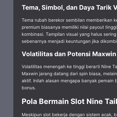
Tema, Simbol, dan Daya Tarik V
Tema rubah berekor sembilan memberikan kes
premium biasanya memiliki nilai payout tingg
kombinasi. Tampilan visual yang halus seri
sebenarnya menjadi keuntungan jika dikombi
Volatilitas dan Potensi Maxwin
Volatilitas menengah ke tinggi berarti Nine 
Maxwin jarang datang dari spin biasa, melai
aktif. Inilah alasan mengapa banyak pemain
bonus.
Pola Bermain Slot Nine Ta
Meskipun slot bekerja dengan sistem acak,