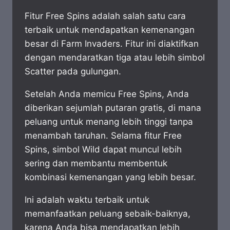
Fitur Free Spins adalah salah satu cara
terbaik untuk mendapatkan kemenangan
besar di Farm Invaders. Fitur ini diaktifkan
dengan mendaratkan tiga atau lebih simbol
Scatter pada gulungan.
Setelah Anda memicu Free Spins, Anda
diberikan sejumlah putaran gratis, di mana
peluang untuk menang lebih tinggi tanpa
menambah taruhan. Selama fitur Free
Spins, simbol Wild dapat muncul lebih
sering dan membantu membentuk
kombinasi kemenangan yang lebih besar.
Ini adalah waktu terbaik untuk
memanfaatkan peluang sebaik-baiknya,
karena Anda bisa mendapatkan lebih