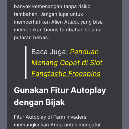
banyak kemenangan tanpa risiko
tambahan. Jangan lupa untuk
memperhatikan Alien Attack yang bisa
memberikan bonus tambahan selama
putaran bebas.
Baca Juga:
Panduan
Menang Cepat di Slot
Fangtastic Freespins
Gunakan Fitur Autoplay
dengan Bijak
Fitur Autoplay di Farm Invaders
memungkinkan Anda untuk mengatur