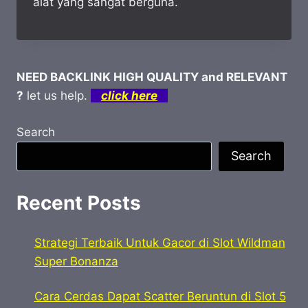
alat yang sangat berguna.
NEED BACKLINK HIGH QUALITY and RELEVANT
?
let us help.
click here
Search
Search
Recent Posts
Strategi Terbaik Untuk Gacor di Slot Wildman
Super Bonanza
Cara Cerdas Dapat Scatter Beruntun di Slot 5