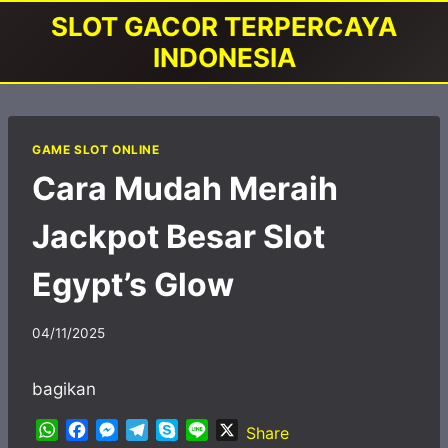
Skip
SLOT GACOR TERPERCAYA
to
INDONESIA
content
GAME SLOT ONLINE
Cara Mudah Meraih
Jackpot Besar Slot
Egypt’s Glow
04/11/2025
bagikan
W
F
M
T
S
L
X
Share