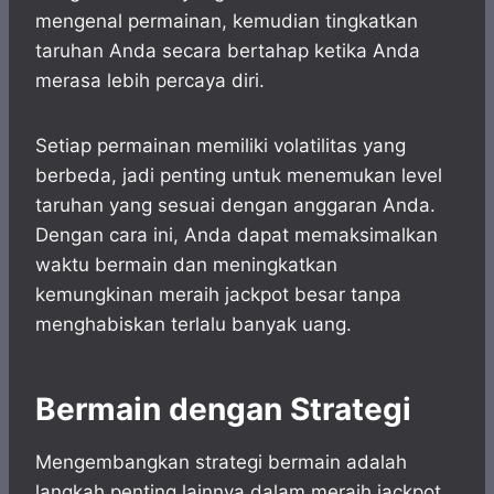
mengenal permainan, kemudian tingkatkan
taruhan Anda secara bertahap ketika Anda
merasa lebih percaya diri.
Setiap permainan memiliki volatilitas yang
berbeda, jadi penting untuk menemukan level
taruhan yang sesuai dengan anggaran Anda.
Dengan cara ini, Anda dapat memaksimalkan
waktu bermain dan meningkatkan
kemungkinan meraih jackpot besar tanpa
menghabiskan terlalu banyak uang.
Bermain
dengan
Strategi
Mengembangkan strategi bermain adalah
langkah penting lainnya dalam meraih jackpot