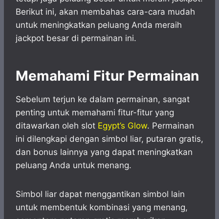
Berikut ini, akan membahas cara-cara mudah
untuk meningkatkan peluang Anda meraih
jackpot besar di permainan ini.
Memahami
Fitur
Permainan
Sebelum terjun ke dalam permainan, sangat
penting untuk memahami fitur-fitur yang
ditawarkan oleh slot
Egypt’s Glow
. Permainan
ini dilengkapi dengan simbol liar, putaran gratis,
dan bonus lainnya yang dapat meningkatkan
peluang Anda untuk menang.
Simbol liar dapat menggantikan simbol lain
untuk membentuk kombinasi yang menang,