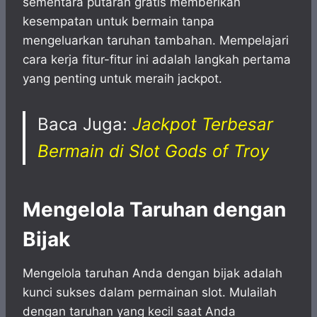
sementara putaran gratis memberikan
kesempatan untuk bermain tanpa
mengeluarkan taruhan tambahan. Mempelajari
cara kerja fitur-fitur ini adalah langkah pertama
yang penting untuk meraih jackpot.
Baca Juga:
Jackpot Terbesar
Bermain di Slot Gods of Troy
Mengelola Taruhan dengan
Bijak
Mengelola taruhan Anda dengan bijak adalah
kunci sukses dalam permainan slot. Mulailah
dengan taruhan yang kecil saat Anda