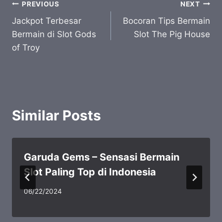
Post
PREVIOUS
NEXT
Jackpot Terbesar
Bocoran Tips Bermain
navigation
Bermain di Slot Gods
Slot The Pig House
of Troy
Similar Posts
Garuda Gems – Sensasi Bermain
Slot Paling Top di Indonesia
06/22/2024