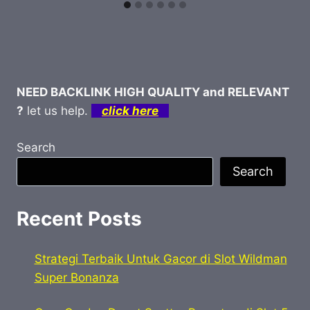
NEED BACKLINK HIGH QUALITY and RELEVANT
?
let us help.
click here
Search
Search
Recent Posts
Strategi Terbaik Untuk Gacor di Slot Wildman
Super Bonanza