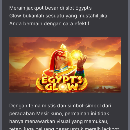
h
a
e
e
k
i
a
c
s
l
y
n
Meraih jackpot besar di slot Egypt’s
t
e
s
e
p
e
Glow bukanlah sesuatu yang mustahil jika
s
b
e
g
e
Anda bermain dengan cara efektif.
A
o
n
r
p
o
g
a
p
k
e
m
r
Dengan tema mistis dan simbol-simbol dari
peradaban Mesir kuno, permainan ini tidak
hanya menawarkan visual yang memukau,
tetapi juga peluang besar untuk meraih jackpot.