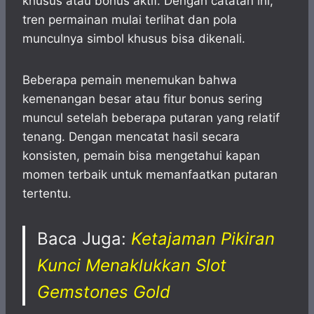
khusus atau bonus aktif. Dengan catatan ini,
tren permainan mulai terlihat dan pola
munculnya simbol khusus bisa dikenali.
Beberapa pemain menemukan bahwa
kemenangan besar atau fitur bonus sering
muncul setelah beberapa putaran yang relatif
tenang. Dengan mencatat hasil secara
konsisten, pemain bisa mengetahui kapan
momen terbaik untuk memanfaatkan putaran
tertentu.
Baca Juga:
Ketajaman Pikiran
Kunci Menaklukkan Slot
Gemstones Gold