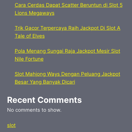
Cara Cerdas Dapat Scatter Beruntun di Slot 5
Lions Megaways
Trik Gacor Terpercaya Raih Jackpot Di Slot A
Tale of Elves
Pola Menang Sungai Raja Jackpot Mesir Slot
Nile Fortune
Slot Mahjong Ways Dengan Peluang Jackpot
Besar Yang Banyak Dicari
Recent Comments
No comments to show.
slot