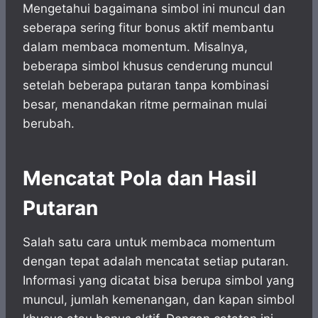
Mengetahui bagaimana simbol ini muncul dan
seberapa sering fitur bonus aktif membantu
dalam membaca momentum. Misalnya,
beberapa simbol khusus cenderung muncul
setelah beberapa putaran tanpa kombinasi
besar, menandakan ritme permainan mulai
berubah.
Mencatat Pola dan Hasil
Putaran
Salah satu cara untuk membaca momentum
dengan tepat adalah mencatat setiap putaran.
Informasi yang dicatat bisa berupa simbol yang
muncul, jumlah kemenangan, dan kapan simbol