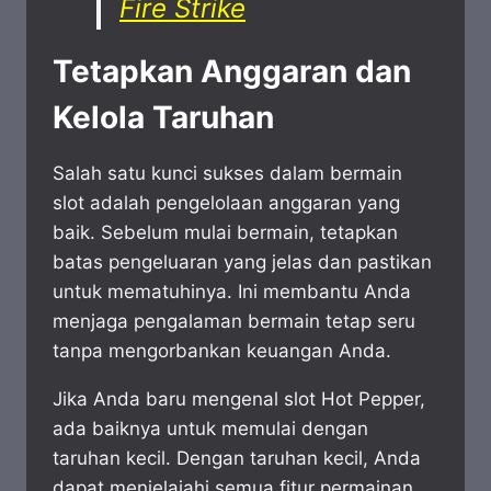
Fire Strike
Tetapkan Anggaran dan
Kelola Taruhan
Salah satu kunci sukses dalam bermain
slot adalah pengelolaan anggaran yang
baik. Sebelum mulai bermain, tetapkan
batas pengeluaran yang jelas dan pastikan
untuk mematuhinya. Ini membantu Anda
menjaga pengalaman bermain tetap seru
tanpa mengorbankan keuangan Anda.
Jika Anda baru mengenal slot Hot Pepper,
ada baiknya untuk memulai dengan
taruhan kecil. Dengan taruhan kecil, Anda
dapat menjelajahi semua fitur permainan