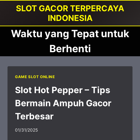
Skip
SLOT GACOR TERPERCAYA
to
INDONESIA
content
Waktu yang Tepat untuk
Berhenti
GAME SLOT ONLINE
Slot Hot Pepper – Tips
Bermain Ampuh Gacor
Terbesar
01/31/2025