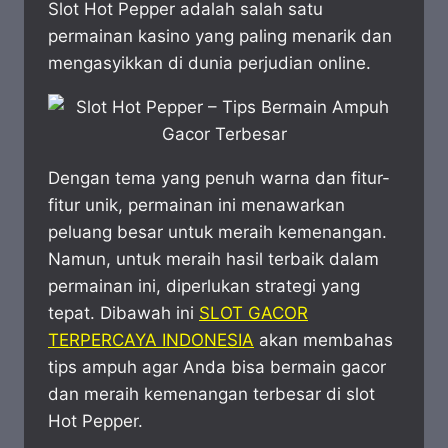
Slot Hot Pepper adalah salah satu
permainan kasino yang paling menarik dan
mengasyikkan di dunia perjudian online.
Dengan tema yang penuh warna dan fitur-
fitur unik, permainan ini menawarkan
peluang besar untuk meraih kemenangan.
Namun, untuk meraih hasil terbaik dalam
permainan ini, diperlukan strategi yang
tepat. Dibawah ini
SLOT GACOR
TERPERCAYA INDONESIA
akan membahas
tips ampuh agar Anda bisa bermain gacor
dan meraih kemenangan terbesar di slot
Hot Pepper.