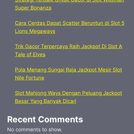
Super Bonanza
Cara Cerdas Dapat Scatter Beruntun di Slot 5
Lions Megaways
Trik Gacor Terpercaya Raih Jackpot Di Slot A
Tale of Elves
Pola Menang Sungai Raja Jackpot Mesir Slot
Nile Fortune
Slot Mahjong Ways Dengan Peluang Jackpot
Besar Yang Banyak Dicari
Recent Comments
No comments to show.