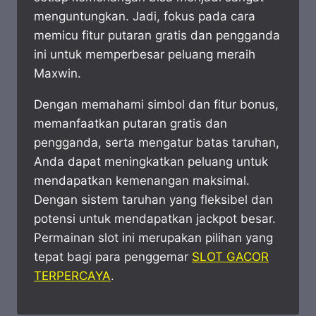
menguntungkan. Jadi, fokus pada cara
memicu fitur putaran gratis dan pengganda
ini untuk memperbesar peluang meraih
Maxwin.
Dengan memahami simbol dan fitur bonus,
memanfaatkan putaran gratis dan
pengganda, serta mengatur batas taruhan,
Anda dapat meningkatkan peluang untuk
mendapatkan kemenangan maksimal.
Dengan sistem taruhan yang fleksibel dan
potensi untuk mendapatkan jackpot besar.
Permainan slot ini merupakan pilihan yang
tepat bagi para penggemar
SLOT GACOR
TERPERCAYA
.