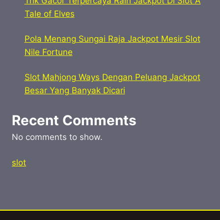
Trik Gacor Terpercaya Raih Jackpot Di Slot A
Tale of Elves
Pola Menang Sungai Raja Jackpot Mesir Slot
Nile Fortune
Slot Mahjong Ways Dengan Peluang Jackpot
Besar Yang Banyak Dicari
Recent Comments
No comments to show.
slot