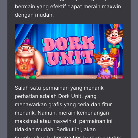
bermain yang efektif dapat meraih maxwin
dengan mudah.
Salah satu permainan yang menarik
perhatian adalah Dork Unit, yang
menawarkan grafis yang ceria dan fitur
menarik. Namun, meraih kemenangan
maksimal atau maxwin di permainan ini
tidaklah mudah. Berikut ini, akan
memberikan beberapa tips berharga untuk