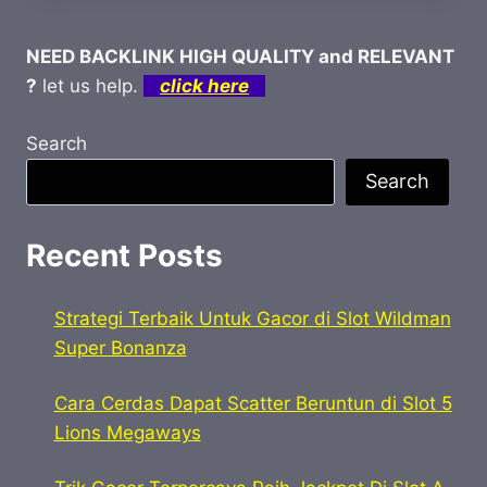
NEED BACKLINK HIGH QUALITY and RELEVANT
?
let us help.
click here
Search
Search
Recent Posts
Strategi Terbaik Untuk Gacor di Slot Wildman
Super Bonanza
Cara Cerdas Dapat Scatter Beruntun di Slot 5
Lions Megaways