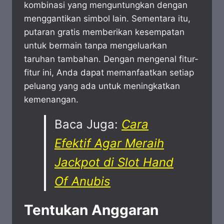
kombinasi yang menguntungkan dengan
menggantikan simbol lain. Sementara itu,
putaran gratis memberikan kesempatan
untuk bermain tanpa mengeluarkan
taruhan tambahan. Dengan mengenal fitur-
fitur ini, Anda dapat memanfaatkan setiap
peluang yang ada untuk meningkatkan
kemenangan.
Baca Juga:
Cara
Efektif Agar Meraih
Jackpot di Slot Hand
Of Anubis
Tentukan Anggaran