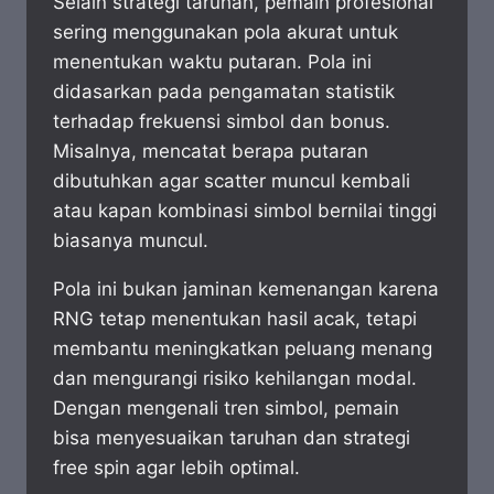
Selain strategi taruhan, pemain profesional
sering menggunakan pola akurat untuk
menentukan waktu putaran. Pola ini
didasarkan pada pengamatan statistik
terhadap frekuensi simbol dan bonus.
Misalnya, mencatat berapa putaran
dibutuhkan agar scatter muncul kembali
atau kapan kombinasi simbol bernilai tinggi
biasanya muncul.
Pola ini bukan jaminan kemenangan karena
RNG tetap menentukan hasil acak, tetapi
membantu meningkatkan peluang menang
dan mengurangi risiko kehilangan modal.
Dengan mengenali tren simbol, pemain
bisa menyesuaikan taruhan dan strategi
free spin agar lebih optimal.