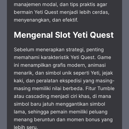
manajemen modal, dan tips praktis agar
bermain Yeti Quest menjadi lebih cerdas,
menyenangkan, dan efektif.
Mengenal Slot Yeti Quest
Sebelum menerapkan strategi, penting
memahami karakteristik Yeti Quest. Game
ini menampilkan grafis modern, animasi
menarik, dan simbol unik seperti Yeti, jejak
kaki, dan peralatan ekspedisi yang masing-
masing memiliki nilai berbeda. Fitur Tumble
atau cascading menjadi ciri khas, di mana
simbol baru jatuh menggantikan simbol
lama, sehingga pemain memiliki peluang
menang beruntun dan momen bonus yang
lebih seru.