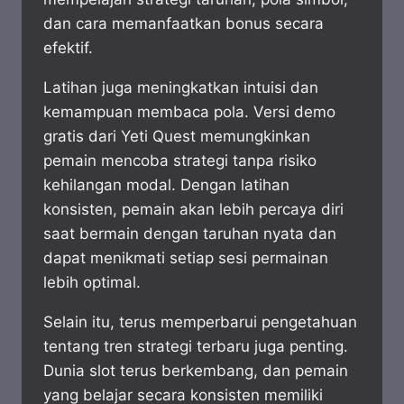
dan cara memanfaatkan bonus secara
efektif.
Latihan juga meningkatkan intuisi dan
kemampuan membaca pola. Versi demo
gratis dari Yeti Quest memungkinkan
pemain mencoba strategi tanpa risiko
kehilangan modal. Dengan latihan
konsisten, pemain akan lebih percaya diri
saat bermain dengan taruhan nyata dan
dapat menikmati setiap sesi permainan
lebih optimal.
Selain itu, terus memperbarui pengetahuan
tentang tren strategi terbaru juga penting.
Dunia slot terus berkembang, dan pemain
yang belajar secara konsisten memiliki