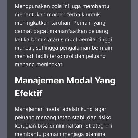
Menggunakan pola ini juga membantu
menentukan momen terbaik untuk
meningkatkan taruhan. Pemain yang
cermat dapat memanfaatkan peluang
ketika bonus atau simbol bernilai tinggi
muncul, sehingga pengalaman bermain
menjadi lebih terkontrol dan peluang
menang meningkat.
Manajemen Modal Yang
Efektif
Manajemen modal adalah kunci agar
peluang menang tetap stabil dan risiko
kerugian bisa diminimalkan. Strategi ini
membantu pemain menjaga stamina