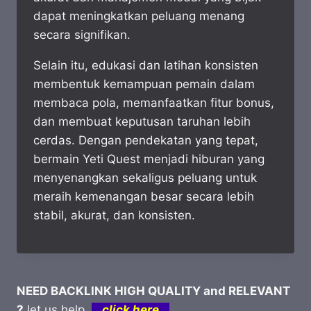
dapat meningkatkan peluang menang
secara signifikan.
Selain itu, edukasi dan latihan konsisten
membentuk kemampuan pemain dalam
membaca pola, memanfaatkan fitur bonus,
dan membuat keputusan taruhan lebih
cerdas. Dengan pendekatan yang tepat,
bermain Yeti Quest menjadi hiburan yang
menyenangkan sekaligus peluang untuk
meraih kemenangan besar secara lebih
stabil, akurat, dan konsisten.
NEED BACKLINK HIGH QUALITY and RELEVANT
?
let us help.
click here