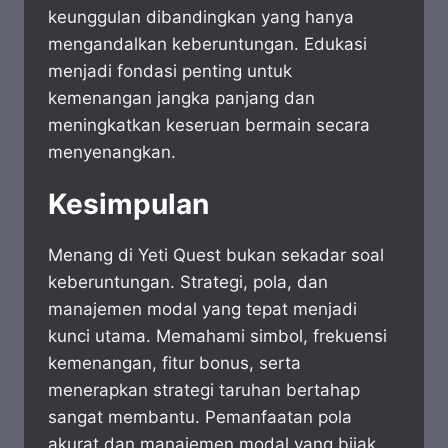
keunggulan dibandingkan yang hanya
mengandalkan keberuntungan. Edukasi
menjadi fondasi penting untuk
kemenangan jangka panjang dan
meningkatkan keseruan bermain secara
menyenangkan.
Kesimpulan
Menang di Yeti Quest bukan sekadar soal
keberuntungan. Strategi, pola, dan
manajemen modal yang tepat menjadi
kunci utama. Memahami simbol, frekuensi
kemenangan, fitur bonus, serta
menerapkan strategi taruhan bertahap
sangat membantu. Pemanfaatan pola
akurat dan manajemen modal yang bijak