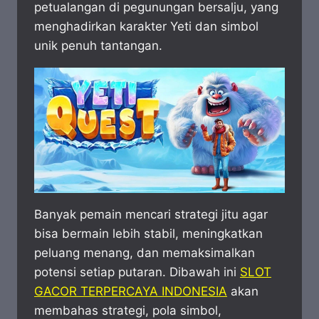
petualangan di pegunungan bersalju, yang
menghadirkan karakter Yeti dan simbol
unik penuh tantangan.
Banyak pemain mencari strategi jitu agar
bisa bermain lebih stabil, meningkatkan
peluang menang, dan memaksimalkan
potensi setiap putaran. Dibawah ini
SLOT
GACOR TERPERCAYA INDONESIA
akan
membahas strategi, pola simbol,