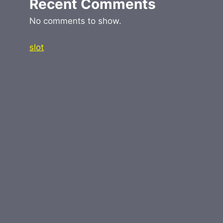
Recent Comments
No comments to show.
slot