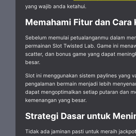
yang wajib anda ketahui.
Memahami Fitur dan Cara K
Sebelum memulai petualanganmu dalam mera
permainan Slot Twisted Lab. Game ini menawa
scatter, dan bonus game yang dapat meni
besar.
Slot ini menggunakan sistem paylines yang va
pengalaman bermain menjadi lebih menyenang
dapat mengoptimalkan setiap putaran dan 
kemenangan yang besar.
Strategi Dasar untuk Men
Tidak ada jaminan pasti untuk meraih jackpot