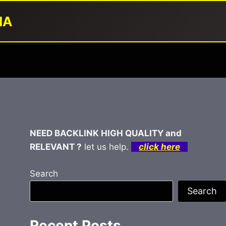
IA
NEED BACKLINK HIGH QUALITY and
RELEVANT ?
let us help.
click here
Search
Search
Recent Posts