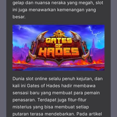
gelap dan nuansa neraka yang megah, slot
ini juga menawarkan kemenangan yang
besar.
Dunia slot online selalu penuh kejutan, dan
kali ini Gates of Hades hadir membawa
sensasi baru yang membuat para pemain
penasaran. Terdapat juga fitur-fitur
misterius yang bisa membuat setiap
putaran terasa mendebarkan. Pada artikel