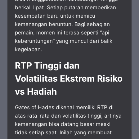
berkali lipat. Setiap putaran memberikan
kesempatan baru untuk memicu
kemenangan beruntun. Bagi sebagian
pemain, momen ini terasa seperti “api
keberuntungan” yang muncul dari balik
kegelapan.
RTP Tinggi dan
Volatilitas Ekstrem Risiko
vs Hadiah
Gates of Hades dikenal memiliki RTP di
atas rata-rata dan volatilitas tinggi, artinya
kemenangan bisa datang besar meski
tidak setiap saat. Inilah yang membuat