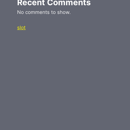
Recent Comments
No comments to show.
slot