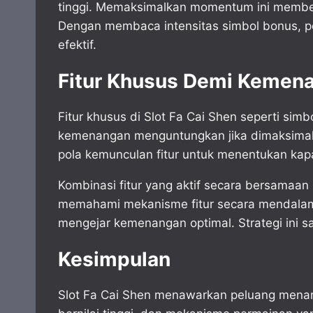
tinggi. Memaksimalkan momentum ini member
Dengan membaca intensitas simbol bonus, p
efektif.
Fitur Khusus Demi Kemena
Fitur khusus di Slot Fa Cai Shen seperti sim
kemenangan menguntungkan jika dimaksimal
pola kemunculan fitur untuk menentukan kap
Kombinasi fitur yang aktif secara bersamaan
memahami mekanisme fitur secara mendalam, 
mengejar kemenangan optimal. Strategi ini s
Kesimpulan
Slot Fa Cai Shen menawarkan peluang menang