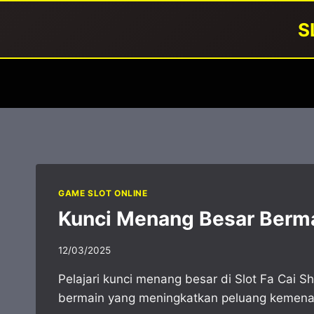
Skip
S
to
content
GAME SLOT ONLINE
Kunci Menang Besar Bermai
12/03/2025
Pelajari kunci menang besar di Slot Fa Cai Sh
bermain yang meningkatkan peluang kemen