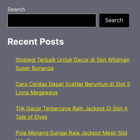
Search
Search
Recent Posts
Strategi Terbaik Untuk Gacor di Slot Wildman
Super Bonanza
Cara Cerdas Dapat Scatter Beruntun di Slot 5
Lions Megaways
Trik Gacor Terpercaya Raih Jackpot Di Slot A
Tale of Elves
Pola Menang Sungai Raja Jackpot Mesir Slot