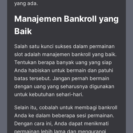
yang ada.
Manajemen Bankroll yang
Baik
Salah satu kunci sukses dalam permainan
slot adalah manajemen bankroll yang baik.
Tentukan berapa banyak uang yang siap
Anda habiskan untuk bermain dan patuhi
batas tersebut. Jangan pernah bermain
dengan uang yang seharusnya digunakan
untuk kebutuhan sehari-hari.
Selain itu, cobalah untuk membagi bankroll
Anda ke dalam beberapa sesi permainan.
Dengan cara ini, Anda dapat menikmati
permainan lebih lama dan mengurangi