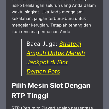
risiko kehilangan seluruh uang Anda dalam
waktu singkat. Jika Anda mengalami
kekalahan, jangan terburu-buru untuk
mengejar kerugian. Tetaplah tenang dan
ikuti rencana permainan Anda.
Baca Juga:
Strategi
Ampuh Untuk Meraih
Jackpot di Slot
Demon Pots
Pilih Mesin Slot Dengan
RTP Tinggi
RTP (Return to Player) adalah persentase