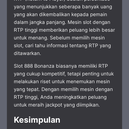
yang menunjukkan seberapa banyak uang
yang akan dikembalikan kepada pemain
dalam jangka panjang. Mesin slot dengan
RTP tinggi memberikan peluang lebih besar
untuk menang. Sebelum memilih mesin
slot, cari tahu informasi tentang RTP yang
ditawarkan.
Slot 888 Bonanza biasanya memiliki RTP
yang cukup kompetitif, tetapi penting untuk
melakukan riset untuk menemukan mesin
yang tepat. Dengan memilih mesin dengan
RTP tinggi, Anda meningkatkan peluang
untuk meraih jackpot yang diimpikan.
Kesimpulan