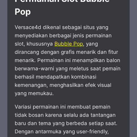
Pop
Versace4d dikenal sebagai situs yang
menyediakan berbagai jenis permainan
slot, khususnya
Bubble Pop
, yang
dirancang dengan grafis menarik dan fitur
menarik. Permainan ini menampilkan balon
berwarna-warni yang meletus saat pemain
berhasil mendapatkan kombinasi
kemenangan, menghasilkan efek visual
yang memukau.
Variasi permainan ini membuat pemain
tidak bosan karena selalu ada tantangan
baru dan tema yang berbeda setiap saat.
Dengan antarmuka yang user-friendly,