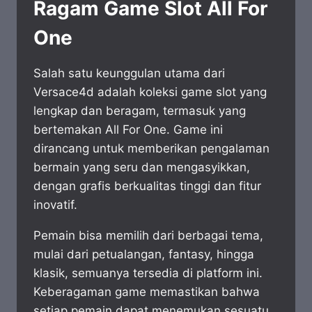
Ragam Game Slot All For
One
Salah satu keunggulan utama dari
Versace4d adalah koleksi game slot yang
lengkap dan beragam, termasuk yang
bertemakan All For One. Game ini
dirancang untuk memberikan pengalaman
bermain yang seru dan mengasyikkan,
dengan grafis berkualitas tinggi dan fitur
inovatif.
Pemain bisa memilih dari berbagai tema,
mulai dari petualangan, fantasy, hingga
klasik, semuanya tersedia di platform ini.
Keberagaman game memastikan bahwa
setiap pemain dapat menemukan sesuatu