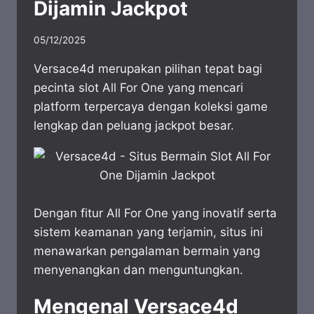
Dijamin Jackpot
05/12/2025
Versace4d merupakan pilihan tepat bagi
pecinta slot All For One yang mencari
platform terpercaya dengan koleksi game
lengkap dan peluang jackpot besar.
Dengan fitur All For One yang inovatif serta
sistem keamanan yang terjamin, situs ini
menawarkan pengalaman bermain yang
menyenangkan dan menguntungkan.
Mengenal Versace4d