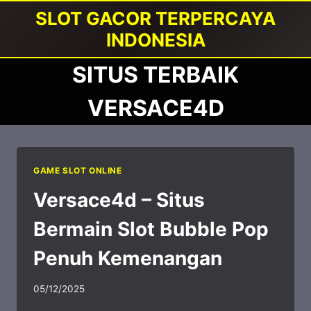
Skip
SLOT GACOR TERPERCAYA
to
INDONESIA
content
SITUS TERBAIK
VERSACE4D
GAME SLOT ONLINE
Versace4d – Situs
Bermain Slot Bubble Pop
Penuh Kemenangan
05/12/2025