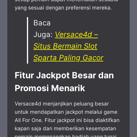
yang sesuai dengan preferensi mereka.
Baca
Juga:
Versace4d –
Situs Bermain Slot
Sparta Paling Gacor
Fitur Jackpot Besar dan
Promosi Menarik
Versace4d menjanjikan peluang besar
untuk mendapatkan jackpot melalui game
All For One. Fitur jackpot ini bisa diaktifkan
kapan saja dan memberikan kesempatan
pemain memenangkan hadiah uang tunai