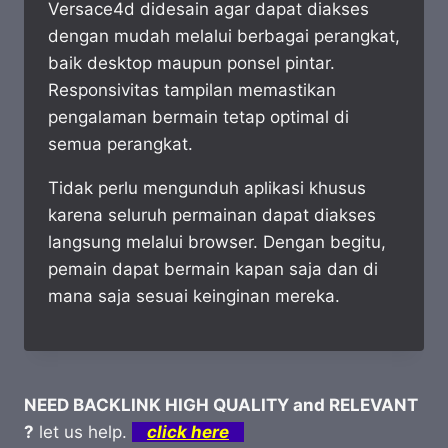
Versace4d didesain agar dapat diakses
dengan mudah melalui berbagai perangkat,
baik desktop maupun ponsel pintar.
Responsivitas tampilan memastikan
pengalaman bermain tetap optimal di
semua perangkat.
Tidak perlu mengunduh aplikasi khusus
karena seluruh permainan dapat diakses
langsung melalui browser. Dengan begitu,
pemain dapat bermain kapan saja dan di
mana saja sesuai keinginan mereka.
NEED BACKLINK HIGH QUALITY and RELEVANT
?
let us help.
click here