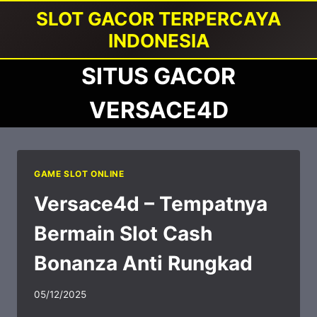
Skip
SLOT GACOR TERPERCAYA
to
INDONESIA
content
SITUS GACOR
VERSACE4D
GAME SLOT ONLINE
Versace4d – Tempatnya
Bermain Slot Cash
Bonanza Anti Rungkad
05/12/2025