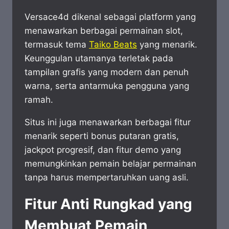
Versace4d dikenal sebagai platform yang
menawarkan berbagai permainan slot,
termasuk tema
Taiko Beats
yang menarik.
Keunggulan utamanya terletak pada
tampilan grafis yang modern dan penuh
warna, serta antarmuka pengguna yang
ramah.
Situs ini juga menawarkan berbagai fitur
menarik seperti bonus putaran gratis,
jackpot progresif, dan fitur demo yang
memungkinkan pemain belajar permainan
tanpa harus mempertaruhkan uang asli.
Fitur Anti Rungkad yang
Membuat Pemain