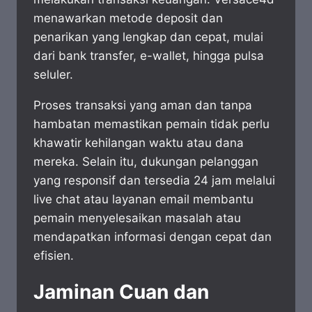
menawarkan metode deposit dan
penarikan yang lengkap dan cepat, mulai
dari bank transfer, e-wallet, hingga pulsa
seluler.
Proses transaksi yang aman dan tanpa
hambatan memastikan pemain tidak perlu
khawatir kehilangan waktu atau dana
mereka. Selain itu, dukungan pelanggan
yang responsif dan tersedia 24 jam melalui
live chat atau layanan email membantu
pemain menyelesaikan masalah atau
mendapatkan informasi dengan cepat dan
efisien.
Jaminan Cuan dan