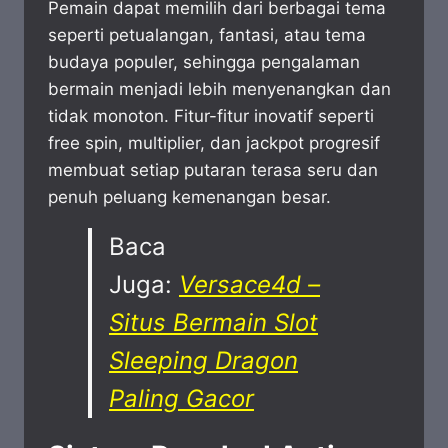
Pemain dapat memilih dari berbagai tema
seperti petualangan, fantasi, atau tema
budaya populer, sehingga pengalaman
bermain menjadi lebih menyenangkan dan
tidak monoton. Fitur-fitur inovatif seperti
free spin, multiplier, dan jackpot progresif
membuat setiap putaran terasa seru dan
penuh peluang kemenangan besar.
Baca
Juga:
Versace4d –
Situs Bermain Slot
Sleeping Dragon
Paling Gacor