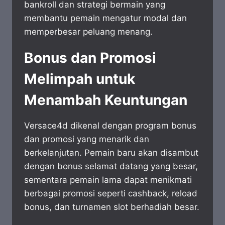
bankroll dan strategi bermain yang
membantu pemain mengatur modal dan
memperbesar peluang menang.
Bonus dan Promosi
Melimpah untuk
Menambah Keuntungan
Versace4d dikenal dengan program bonus
dan promosi yang menarik dan
berkelanjutan. Pemain baru akan disambut
dengan bonus selamat datang yang besar,
sementara pemain lama dapat menikmati
berbagai promosi seperti cashback, reload
bonus, dan turnamen slot berhadiah besar.