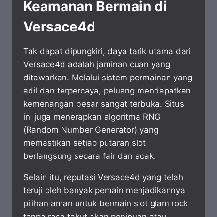
Keamanan Bermain di
Versace4d
Tak dapat dipungkiri, daya tarik utama dari
Versace4d adalah jaminan cuan yang
ditawarkan. Melalui sistem permainan yang
adil dan terpercaya, peluang mendapatkan
kemenangan besar sangat terbuka. Situs
ini juga menerapkan algoritma RNG
(Random Number Generator) yang
memastikan setiap putaran slot
berlangsung secara fair dan acak.
Selain itu, reputasi Versace4d yang telah
teruji oleh banyak pemain menjadikannya
pilihan aman untuk bermain slot glam rock
tanpa rasa takut akan penipuan atau