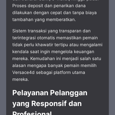
Proses deposit dan penarikan dana
dilakukan dengan cepat dan tanpa biaya
tambahan yang memberatkan.
Sistem transaksi yang transparan dan
terintegrasi otomatis memastikan pemain
tidak perlu khawatir tertipu atau mengalami
kendala saat ingin mengelola keuangan
mereka. Kemudahan ini menjadi salah satu
alasan mengapa banyak pemain memilih
Versace4d sebagai platform utama
mereka.
Pelayanan Pelanggan
yang Responsif dan
Profesional