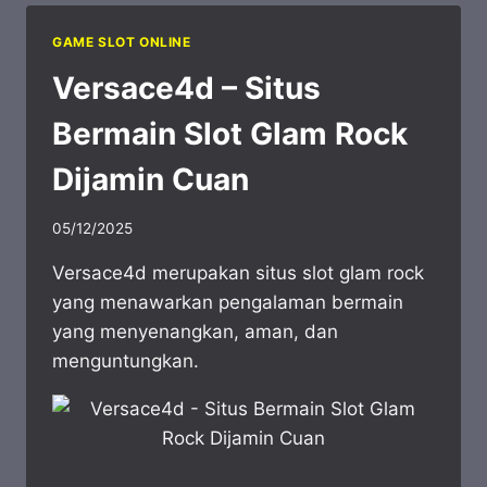
GAME SLOT ONLINE
Versace4d – Situs
Bermain Slot Glam Rock
Dijamin Cuan
05/12/2025
Versace4d merupakan situs slot glam rock
yang menawarkan pengalaman bermain
yang menyenangkan, aman, dan
menguntungkan.