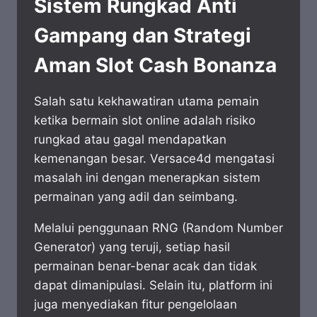
Sistem Rungkad Anti
Gampang dan Strategi
Aman Slot Cash Bonanza
Salah satu kekhawatiran utama pemain
ketika bermain slot online adalah risiko
rungkad atau gagal mendapatkan
kemenangan besar. Versace4d mengatasi
masalah ini dengan menerapkan sistem
permainan yang adil dan seimbang.
Melalui penggunaan RNG (Random Number
Generator) yang teruji, setiap hasil
permainan benar-benar acak dan tidak
dapat dimanipulasi. Selain itu, platform ini
juga menyediakan fitur pengelolaan