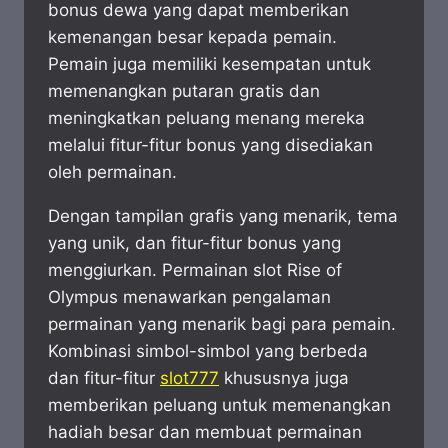
bonus dewa yang dapat memberikan
kemenangan besar kepada pemain.
Pemain juga memiliki kesempatan untuk
memenangkan putaran gratis dan
meningkatkan peluang menang mereka
melalui fitur-fitur bonus yang disediakan
oleh permainan.
Dengan tampilan grafis yang menarik, tema
yang unik, dan fitur-fitur bonus yang
menggiurkan. Permainan slot Rise of
Olympus menawarkan pengalaman
permainan yang menarik bagi para pemain.
Kombinasi simbol-simbol yang berbeda
dan fitur-fitur
slot777
khususnya juga
memberikan peluang untuk memenangkan
hadiah besar dan membuat permainan