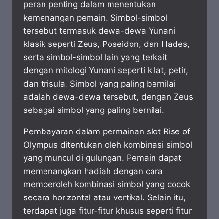
peran penting dalam menentukan
kemenangan pemain. Simbol-simbol
tersebut termasuk dewa-dewa Yunani
klasik seperti Zeus, Poseidon, dan Hades,
serta simbol-simbol lain yang terkait
dengan mitologi Yunani seperti kilat, petir,
dan trisula. Simbol yang paling bernilai
adalah dewa-dewa tersebut, dengan Zeus
sebagai simbol yang paling bernilai.
Pembayaran dalam permainan slot Rise of
Olympus ditentukan oleh kombinasi simbol
yang muncul di gulungan. Pemain dapat
memenangkan hadiah dengan cara
memperoleh kombinasi simbol yang cocok
secara horizontal atau vertikal. Selain itu,
terdapat juga fitur-fitur khusus seperti fitur