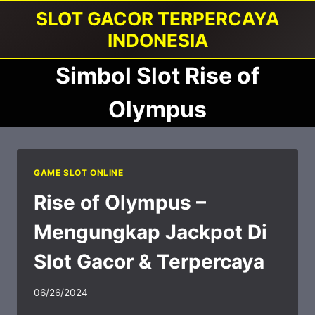
Skip
SLOT GACOR TERPERCAYA
to
INDONESIA
content
Simbol Slot Rise of
Olympus
GAME SLOT ONLINE
Rise of Olympus –
Mengungkap Jackpot Di
Slot Gacor & Terpercaya
06/26/2024