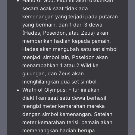
Hand of God: Fitur ini akan diaktifkan
secara acak saat tidak ada
kemenangan yang terjadi pada putaran
yang bermain, dan 1 dari 3 dewa
(Hades, Poseidon, atau Zeus) akan
memberikan hadiah kepada pemain.
Hades akan mengubah satu set simbol
menjadi simbol lain, Poseidon akan
menambahkan 1 atau 2 Wild ke
gulungan, dan Zeus akan
menghilangkan dua set simbol.
Wrath of Olympus: Fitur ini akan
diaktifkan saat satu dewa berhasil
mengisi meter kemarahan mereka
dengan simbol kemenangan. Setelah
meter kemarahan terisi, pemain akan
memenangkan hadiah berupa