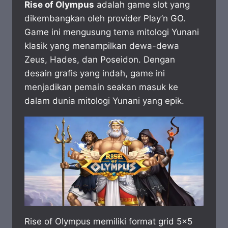
Rise of Olympus
adalah game slot yang
dikembangkan oleh provider Play’n GO.
Game ini mengusung tema mitologi Yunani
klasik yang menampilkan dewa-dewa
Zeus, Hades, dan Poseidon. Dengan
desain grafis yang indah, game ini
menjadikan pemain seakan masuk ke
dalam dunia mitologi Yunani yang epik.
Rise of Olympus memiliki format grid 5×5