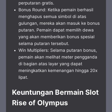
perputaran gratis.
Bonus Round: Ketika pemain berhasil
menghapus semua simbol di atas
gulungan, mereka akan masuk ke bonus
putaran. Pemain dapat memilih dewa
yang akan memberikan bonus spesial
selama putaran tersebut.
Win Multipliers: Selama putaran bonus,
pemain akan melihat meter pengganda
di bagian atas layar yang dapat
meningkatkan kemenangan hingga 20x
lipat.
Keuntungan Bermain Slot
Rise of Olympus