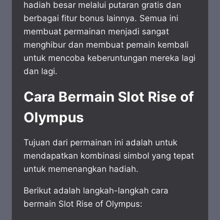
hadiah besar melalui putaran gratis dan
berbagai fitur bonus lainnya. Semua ini
membuat permainan menjadi sangat
menghibur dan membuat pemain kembali
untuk mencoba keberuntungan mereka lagi
dan lagi.
Cara Bermain Slot Rise of
Olympus
Tujuan dari permainan ini adalah untuk
mendapatkan kombinasi simbol yang tepat
untuk memenangkan hadiah.
Berikut adalah langkah-langkah cara
bermain Slot Rise of Olympus: