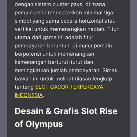
dengan sistem cluster pays, di mana
pemain perlu mencocokkan minimal tiga
simbol yang sama secara horizontal atau
vertikal untuk memenangkan hadiah. Fitur
utama dari game ini adalah fitur
pembayaran beruntun, di mana pemain
berpotensi untuk memenangkan
kemenangan berturut-turut dan
meningkatkan jumlah pembayaran. Simak
bawah ini untuk melihat ulasan lengkap
tentang
SLOT GACOR TERPERCAYA
INDONESIA
.
Desain & Grafis Slot Rise
of Olympus