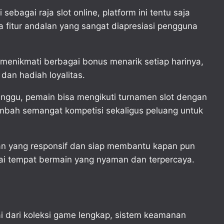
bagai raja slot online, platform ini tentu saja
a fitur andalan yang sangat diapresiasi pengguna
menikmati berbagai bonus menarik setiap harinya,
dan hadiah loyalitas.
inggu, pemain bisa mengikuti turnamen slot dengan
nambah semangat kompetisi sekaligus peluang untuk
an yang responsif dan siap membantu kapan pun
i tempat bermain yang nyaman dan terpercaya.
i dari koleksi game lengkap, sistem keamanan