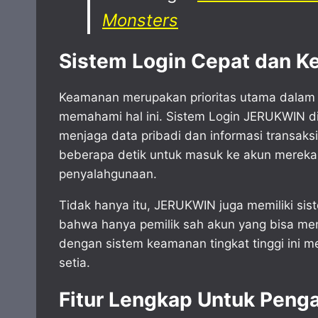
Monsters
Sistem Login Cepat dan K
Keamanan merupakan prioritas utama dalam 
memahami hal ini. Sistem Login JERUKWIN di
menjaga data pribadi dan informasi transak
beberapa detik untuk masuk ke akun mereka,
penyalahgunaan.
Tidak hanya itu, JERUKWIN juga memiliki sis
bahwa hanya pemilik sah akun yang bisa me
dengan sistem keamanan tingkat tinggi ini me
setia.
Fitur Lengkap Untuk Peng