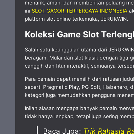
menarik, aman, dan memberikan peluang men
ini
SLOT GACOR TERPERCAYA INDONESIA
ak
platform slot online terkemuka, JERUKWIN.
Koleksi Game Slot Terleng
Salah satu keunggulan utama dari JERUKWIN 
beragam. Mulai dari slot klasik dengan tiga
canggih dan fitur interaktif, semuanya tersed
Para pemain dapat memilih dari ratusan judu
seperti Pragmatic Play, PG Soft, Habanero, da
kategori juga memudahkan pengguna menemu
Inilah alasan mengapa banyak pemain menye
tidak hanya lengkap, tetapi juga sering me
Baca Juga:
Trik Rahasia R