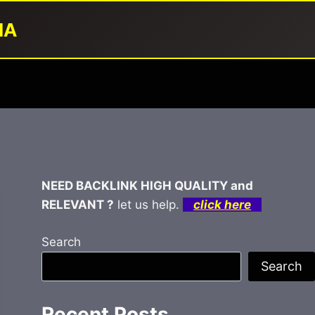
IA
NEED BACKLINK HIGH QUALITY and
RELEVANT ?
let us help.
click here
Search
Search
Recent Posts