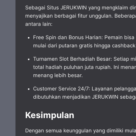
Sebagai Situs JERUKWIN yang mengklaim diri se
menyajikan berbagai fitur unggulan. Beberap
antara lain:
Free Spin dan Bonus Harian: Pemain bisa 
mulai dari putaran gratis hingga cashback 
Turnamen Slot Berhadiah Besar: Setiap m
total hadiah puluhan juta rupiah. Ini me
menang lebih besar.
Customer Service 24/7: Layanan pelangg
dibutuhkan menjadikan JERUKWIN sebaga
Kesimpulan
Dengan semua keunggulan yang dimiliki mula