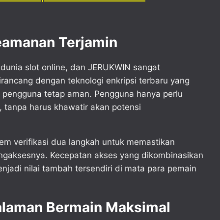
eamanan Terjamin
dunia slot online, dan JERUKWIN sangat
rancang dengan teknologi enkripsi terbaru yang
si pengguna tetap aman. Pengguna hanya perlu
 tanpa harus khawatir akan potensi
tem verifikasi dua langkah untuk memastikan
ngaksesnya. Kecepatan akses yang dikombinasikan
njadi nilai tambah tersendiri di mata para pemain
alaman Bermain Maksimal