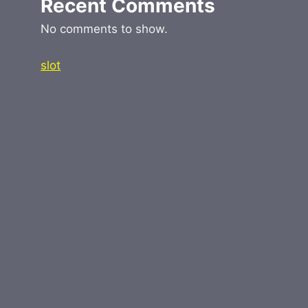
Recent Comments
No comments to show.
slot