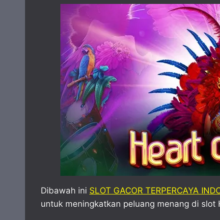
Dibawah ini
SLOT GACOR TERPERCAYA IND
untuk meningkatkan peluang menang di slot H