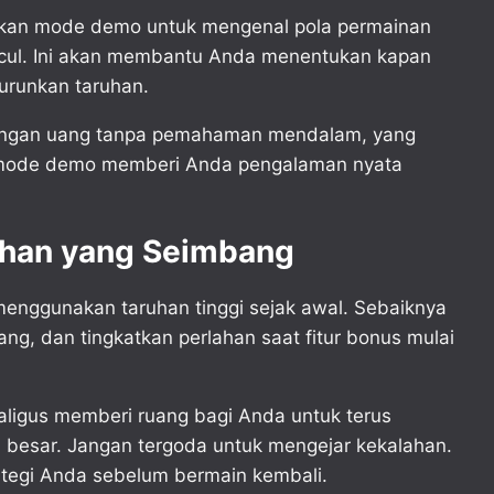
tkan mode demo untuk mengenal pola permainan
ncul. Ini akan membantu Anda menentukan kapan
urunkan taruhan.
engan uang tanpa pemahaman mendalam, yang
di mode demo memberi Anda pengalaman nyata
han yang Seimbang
enggunakan taruhan tinggi sejak awal. Sebaiknya
g, dan tingkatkan perlahan saat fitur bonus mulai
aligus memberi ruang bagi Anda untuk terus
sar. Jangan tergoda untuk mengejar kekalahan.
rategi Anda sebelum bermain kembali.