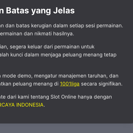
n Batas yang Jelas
 dan batas kerugian dalam setiap sesi permainan.
ermainan dan nikmati hasilnya.
ian, segera keluar dari permainan untuk
adalah kunci dalam menjaga peluang menang tetap
a mode demo, mengatur manajemen taruhan, dan
katkan peluang menang di
1001liga
secara signifikan.
ate dari kami tentang Slot Online hanya dengan
RCAYA INDONESIA
.