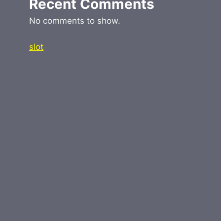
Recent Comments
No comments to show.
slot