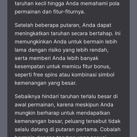
taruhan kecil hingga Anda memahami pola
permainan dan fitur-fiturnya.
Setelah beberapa putaran, Anda dapat
meningkatkan taruhan secara bertahap. Ini
memungkinkan Anda untuk bermain lebih
lama dengan risiko yang lebih rendah,
serta memberi Anda lebih banyak
kesempatan untuk memicu fitur bonus,
seperti free spins atau kombinasi simbol
kemenangan yang besar.
Sebaiknya hindari taruhan terlalu besar di
awal permainan, karena meskipun Anda
mungkin berharap untuk mendapatkan
kemenangan besar, peluang tersebut tidak
selalu datang di putaran pertama. Cobalah