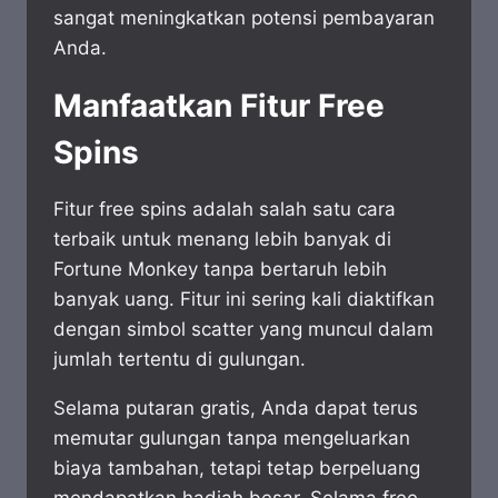
sangat meningkatkan potensi pembayaran
Anda.
Manfaatkan Fitur Free
Spins
Fitur free spins adalah salah satu cara
terbaik untuk menang lebih banyak di
Fortune Monkey tanpa bertaruh lebih
banyak uang. Fitur ini sering kali diaktifkan
dengan simbol scatter yang muncul dalam
jumlah tertentu di gulungan.
Selama putaran gratis, Anda dapat terus
memutar gulungan tanpa mengeluarkan
biaya tambahan, tetapi tetap berpeluang