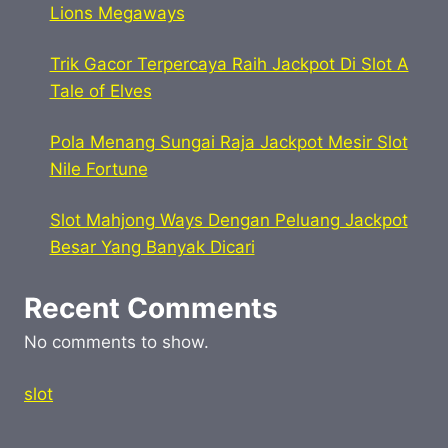
Lions Megaways
Trik Gacor Terpercaya Raih Jackpot Di Slot A
Tale of Elves
Pola Menang Sungai Raja Jackpot Mesir Slot
Nile Fortune
Slot Mahjong Ways Dengan Peluang Jackpot
Besar Yang Banyak Dicari
Recent Comments
No comments to show.
slot