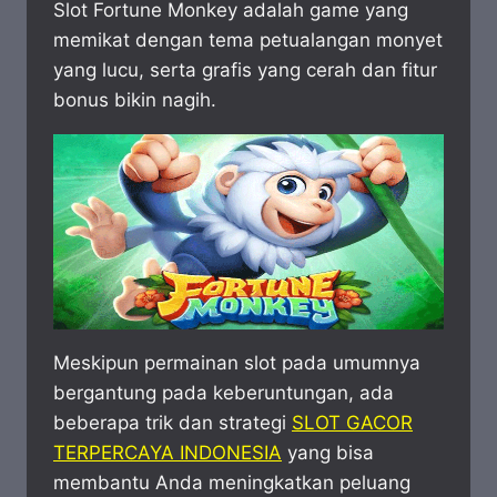
Slot Fortune Monkey adalah game yang
memikat dengan tema petualangan monyet
yang lucu, serta grafis yang cerah dan fitur
bonus bikin nagih.
Meskipun permainan slot pada umumnya
bergantung pada keberuntungan, ada
beberapa trik dan strategi
SLOT GACOR
TERPERCAYA INDONESIA
yang bisa
membantu Anda meningkatkan peluang