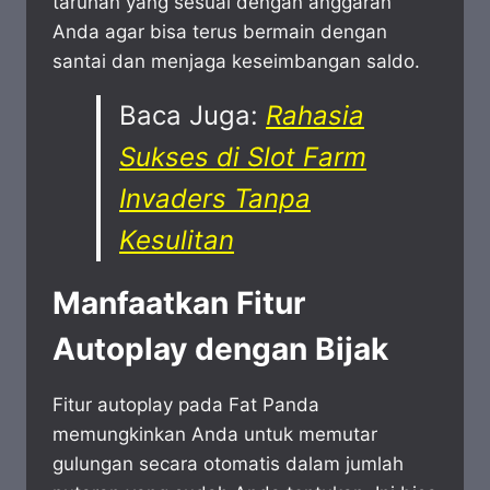
taruhan yang sesuai dengan anggaran
Anda agar bisa terus bermain dengan
santai dan menjaga keseimbangan saldo.
Baca Juga:
Rahasia
Sukses di Slot Farm
Invaders Tanpa
Kesulitan
Manfaatkan Fitur
Autoplay dengan Bijak
Fitur autoplay pada Fat Panda
memungkinkan Anda untuk memutar
gulungan secara otomatis dalam jumlah