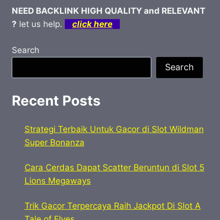
NEED BACKLINK HIGH QUALITY and RELEVANT
?
let us help.
click here
Search
Search
Recent Posts
Strategi Terbaik Untuk Gacor di Slot Wildman
Super Bonanza
Cara Cerdas Dapat Scatter Beruntun di Slot 5
Lions Megaways
Trik Gacor Terpercaya Raih Jackpot Di Slot A
Tale of Elves