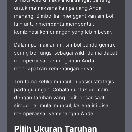
Simbol wild di Fat Panda sangat penting
untuk memaksimalkan peluang Anda
menang. Simbol liar menggantikan simbol
lain untuk membantu membentuk
kombinasi kemenangan yang lebih besar.
Dalam permainan ini, simbol panda gemuk
sering berfungsi sebagai wild, dan ia dapat
memperbesar kemungkinan Anda
mendapatkan kemenangan besar.
Terutama ketika muncul di posisi strategis
pada gulungan. Cobalah untuk bermain
dengan taruhan yang lebih besar saat
simbol liar mulai muncul, karena ini bisa
memperbesar kemenangan Anda.
Pilih Ukuran Taruhan