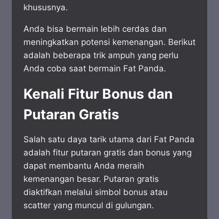
khususnya.
Anda bisa bermain lebih cerdas dan
meningkatkan potensi kemenangan. Berikut
adalah beberapa trik ampuh yang perlu
Anda coba saat bermain Fat Panda.
Kenali Fitur Bonus dan
Putaran Gratis
Salah satu daya tarik utama dari Fat Panda
adalah fitur putaran gratis dan bonus yang
dapat membantu Anda meraih
kemenangan besar. Putaran gratis
diaktifkan melalui simbol bonus atau
scatter yang muncul di gulungan.