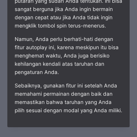
putaran yang sudah Anda tentukan. Ini bisa
sangat berguna jika Anda ingin bermain
dengan cepat atau jika Anda tidak ingin
mengklik tombol spin terus-menerus.
Namun, Anda perlu berhati-hati dengan
fitur autoplay ini, karena meskipun itu bisa
menghemat waktu, Anda juga berisiko
kehilangan kendali atas taruhan dan
pengaturan Anda.
Sebaiknya, gunakan fitur ini setelah Anda
memahami permainan dengan baik dan
memastikan bahwa taruhan yang Anda
pilih sesuai dengan modal yang Anda miliki.