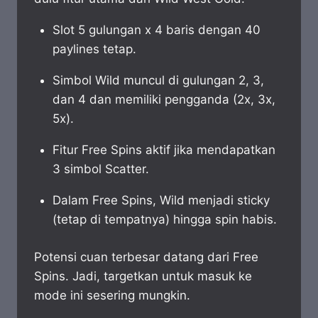
Slot 5 gulungan x 4 baris dengan 40
paylines tetap.
Simbol Wild muncul di gulungan 2, 3,
dan 4 dan memiliki pengganda (2x, 3x,
5x).
Fitur Free Spins aktif jika mendapatkan
3 simbol Scatter.
Dalam Free Spins, Wild menjadi sticky
(tetap di tempatnya) hingga spin habis.
Potensi cuan terbesar datang dari Free
Spins. Jadi, targetkan untuk masuk ke
mode ini sesering mungkin.