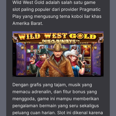
Wild West Gold adalah salah satu game
slot paling populer dari provider Pragmatic
Play yang mengusung tema koboi liar khas
Amerika Barat.
Dengan grafis yang tajam, musik yang
memacu adrenalin, dan fitur bonus yang
menggoda, game ini mampu memberikan
pengalaman bermain yang seru sekaligus
peluang cuan harian. Slot ini dikenal karena