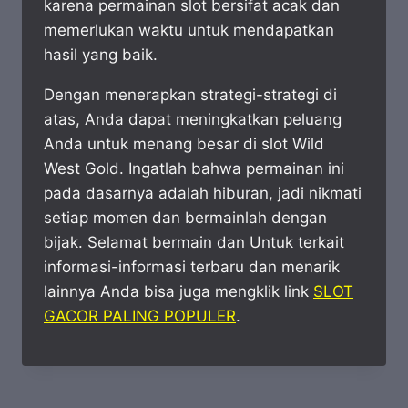
karena permainan slot bersifat acak dan
memerlukan waktu untuk mendapatkan
hasil yang baik.
Dengan menerapkan strategi-strategi di
atas, Anda dapat meningkatkan peluang
Anda untuk menang besar di slot Wild
West Gold. Ingatlah bahwa permainan ini
pada dasarnya adalah hiburan, jadi nikmati
setiap momen dan bermainlah dengan
bijak. Selamat bermain dan Untuk terkait
informasi-informasi terbaru dan menarik
lainnya Anda bisa juga mengklik link
SLOT
GACOR PALING POPULER
.