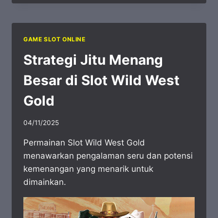
GAME SLOT ONLINE
Strategi Jitu Menang
Besar di Slot Wild West
Gold
04/11/2025
Permainan Slot Wild West Gold
menawarkan pengalaman seru dan potensi
kemenangan yang menarik untuk
dimainkan.