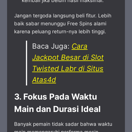
kembali jika belum hasil maksimal.
Jangan tergoda langsung beli fitur. Lebih
baik sabar menunggu Free Spins alami
karena peluang return-nya lebih tinggi.
Baca Juga:
Cara
Jackpot Besar di Slot
Twisted Labr di Situs
Atas4d
3. Fokus Pada Waktu
Main dan Durasi Ideal
Banyak pemain tidak sadar bahwa waktu