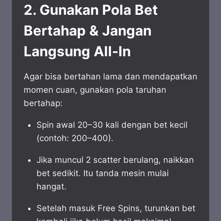
2. Gunakan Pola Bet
Bertahap & Jangan
Langsung All-In
Agar bisa bertahan lama dan mendapatkan
momen cuan, gunakan pola taruhan
bertahap:
Spin awal 20–30 kali dengan bet kecil
(contoh: 200–400).
Jika muncul 2 scatter berulang, naikkan
bet sedikit. Itu tanda mesin mulai
hangat.
Setelah masuk Free Spins, turunkan bet