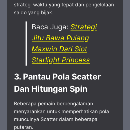
strategi waktu yang tepat dan pengelolaan
saldo yang bijak.
Baca Juga:
Strategi
Jitu Bawa Pulang
Maxwin Dari Slot
Starlight Princess
3. Pantau Pola Scatter
Dan Hitungan Spin
Beberapa pemain berpengalaman
menyarankan untuk memperhatikan pola
munculnya Scatter dalam beberapa
putaran.