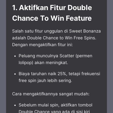
1. Aktifkan Fitur Double
Chance To Win Feature
Salah satu fitur unggulan di Sweet Bonanza
adalah Double Chance to Win Free Spins.
Dengan mengaktifkan fitur ini:
Peluang munculnya Scatter (permen
lolipop) akan meningkat.
Biaya taruhan naik 25%, tetapi frekuensi
free spin jauh lebih sering.
Cara mengaktifkannya sangat mudah:
Sebelum mulai spin, aktifkan tombol
Double Chance yang ada di sisi kiri