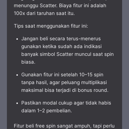
menunggu Scatter. Biaya fitur ini adalah
100x dari taruhan saat itu.
Tips saat menggunakan fitur ini:
Jangan beli secara terus-menerus
gunakan ketika sudah ada indikasi
banyak simbol Scatter muncul saat spin
biasa.
Gunakan fitur ini setelah 10–15 spin
tanpa hasil, agar peluang multiplikasi
maksimal bisa terjadi di bonus round.
Pastikan modal cukup agar tidak habis
dalam 1–2 pembelian.
Fitur beli free spin sangat ampuh, tapi perlu