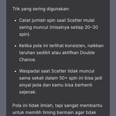
Trik yang sering digunakan:
Catat jumlah spin saat Scatter mulai
sering muncul (misalnya setiap 20–30
spin).
Ketika pola ini terlihat konsisten, naikkan
taruhan sedikit atau aktifkan Double
Chance.
Waspadai saat Scatter tidak muncul
sama sekali dalam 50+ spin ini bisa jadi
sinyal jeda dan kamu bisa berhenti
sejenak.
Pola ini tidak ilmiah, tapi sangat membantu
untuk memilih timing bermain agar tidak