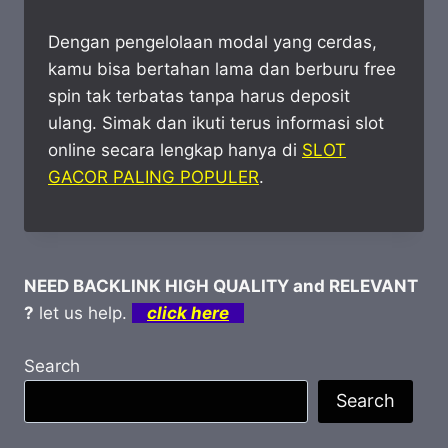
Dengan pengelolaan modal yang cerdas,
kamu bisa bertahan lama dan berburu free
spin tak terbatas tanpa harus deposit
ulang. Simak dan ikuti terus informasi slot
online secara lengkap hanya di
SLOT
GACOR PALING POPULER
.
NEED BACKLINK HIGH QUALITY and RELEVANT
?
let us help.
click here
Search
Search