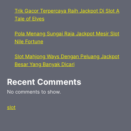
Trik Gacor Terpercaya Raih Jackpot Di Slot A
Tale of Elves
Pola Menang Sungai Raja Jackpot Mesir Slot
Nile Fortune
Slot Mahjong Ways Dengan Peluang Jackpot
Besar Yang Banyak Dicari
Recent Comments
No comments to show.
slot