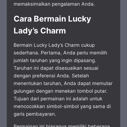
memaksimalkan pengalaman Anda.
Cara Bermain Lucky
Lady’s Charm
Bermain Lucky Lady’s Charm cukup
sederhana. Pertama, Anda perlu memilih
jumlah taruhan yang ingin dipasang.
Taruhan ini dapat disesuaikan sesuai
dengan preferensi Anda. Setelah
menentukan taruhan, Anda dapat memutar
gulungan dengan menekan tombol putar.
Tujuan dari permainan ini adalah untuk
mencocokkan simbol-simbol yang sama di
garis pembayaran.
Permainan ini biasanya memiliki beberapa