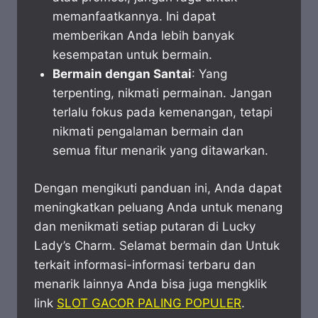
memanfaatkannya. Ini dapat
memberikan Anda lebih banyak
kesempatan untuk bermain.
Bermain dengan Santai
: Yang
terpenting, nikmati permainan. Jangan
terlalu fokus pada kemenangan, tetapi
nikmati pengalaman bermain dan
semua fitur menarik yang ditawarkan.
Dengan mengikuti panduan ini, Anda dapat
meningkatkan peluang Anda untuk menang
dan menikmati setiap putaran di Lucky
Lady’s Charm. Selamat bermain dan Untuk
terkait informasi-informasi terbaru dan
menarik lainnya Anda bisa juga mengklik
link
SLOT GACOR PALING POPULER
.