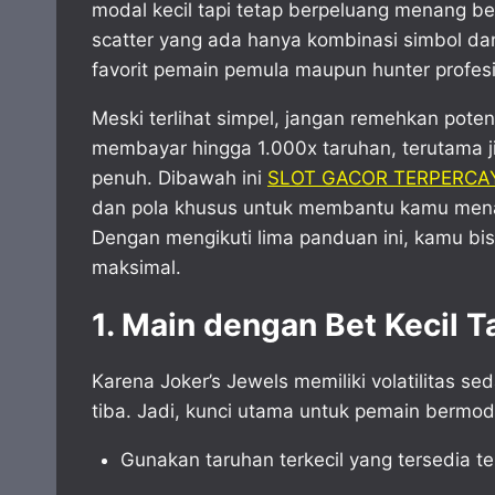
modal kecil tapi tetap berpeluang menang besa
scatter yang ada hanya kombinasi simbol da
favorit pemain pemula maupun hunter profesi
Meski terlihat simpel, jangan remehkan pote
membayar hingga 1.000x taruhan, terutama j
penuh. Dibawah ini
SLOT GACOR TERPERCA
dan pola khusus untuk membantu kamu mena
Dengan mengikuti lima panduan ini, kamu bis
maksimal.
1. Main dengan Bet Kecil T
Karena Joker’s Jewels memiliki volatilitas s
tiba. Jadi, kunci utama untuk pemain bermod
Gunakan taruhan terkecil yang tersedia te