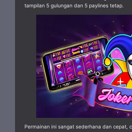
tampilan 5 gulungan dan 5 paylines tetap.
Permainan ini sangat sederhana dan cepat, 