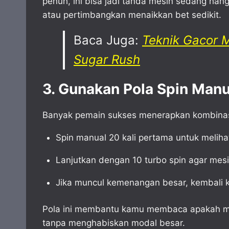
penuh, ini bisa jadi tanda mesin sedang ha
atau pertimbangkan menaikkan bet sedikit.
Baca Juga:
Teknik Gacor M
Sugar Rush
3. Gunakan Pola Spin Manu
Banyak pemain sukses menerapkan kombinasi
Spin manual 20 kali pertama untuk meliha
Lanjutkan dengan 10 turbo spin agar mesi
Jika muncul kemenangan besar, kembali 
Pola ini membantu kamu membaca apakah m
tanpa menghabiskan modal besar.