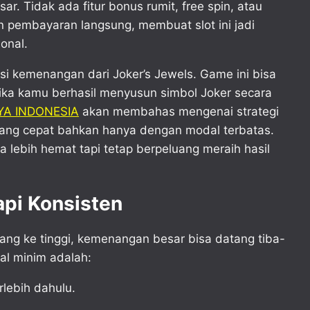
r. Tidak ada fitur bonus rumit, free spin, atau
n pembayaran langsung, membuat slot ini jadi
onal.
nsi kemenangan dari Joker’s Jewels. Game ini bisa
ika kamu berhasil menyusun simbol Joker secara
YA INDONESIA
akan membahas mengenai strategi
ng cepat bahkan hanya dengan modal terbatas.
a lebih hemat tapi tetap berpeluang meraih hasil
api Konsisten
edang ke tinggi, kemenangan besar bisa datang tiba-
al minim adalah:
rlebih dahulu.