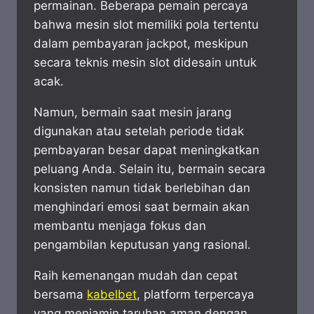
permainan. Beberapa pemain percaya
bahwa mesin slot memiliki pola tertentu
dalam pembayaran jackpot, meskipun
secara teknis mesin slot didesain untuk
acak.
Namun, bermain saat mesin jarang
digunakan atau setelah periode tidak
pembayaran besar dapat meningkatkan
peluang Anda. Selain itu, bermain secara
konsisten namun tidak berlebihan dan
menghindari emosi saat bermain akan
membantu menjaga fokus dan
pengambilan keputusan yang rasional.
Raih kemenangan mudah dan cepat
bersama
kabelbet
, platform terpercaya
yang menjamin taruhan aman dengan