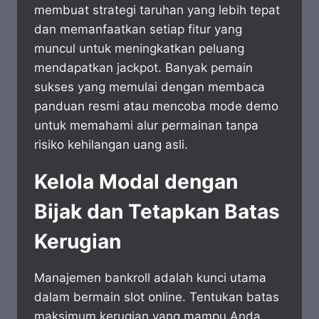
membuat strategi taruhan yang lebih tepat
dan memanfaatkan setiap fitur yang
muncul untuk meningkatkan peluang
mendapatkan jackpot. Banyak pemain
sukses yang memulai dengan membaca
panduan resmi atau mencoba mode demo
untuk memahami alur permainan tanpa
risiko kehilangan uang asli.
Kelola Modal dengan
Bijak dan Tetapkan Batas
Kerugian
Manajemen bankroll adalah kunci utama
dalam bermain slot online. Tentukan batas
maksimum kerugian yang mampu Anda