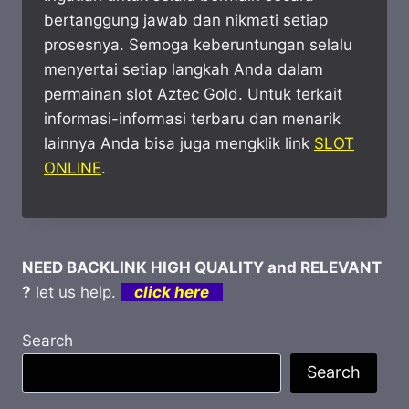
bertanggung jawab dan nikmati setiap
prosesnya. Semoga keberuntungan selalu
menyertai setiap langkah Anda dalam
permainan slot Aztec Gold. Untuk terkait
informasi-informasi terbaru dan menarik
lainnya Anda bisa juga mengklik link
SLOT
ONLINE
.
NEED BACKLINK HIGH QUALITY and RELEVANT
?
let us help.
click here
Search
Search