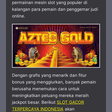
permainan mesin slot yang populer di
kalangan para pemain dan penggemar judi
online.
Dengan grafis yang menarik dan fitur
bonus yang menggiurkan, banyak pemain
berusaha menemukan cara untuk
meningkatkan peluang mereka meraih
jackpot besar. Berikut
SLOT GACOR
TERPERCAYA INDONESIA
akan