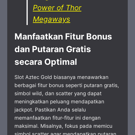
Power of Thor
Megaways
Manfaatkan Fitur Bonus
dan Putaran Gratis
secara Optimal
Slot Aztec Gold biasanya menawarkan
berbagai fitur bonus seperti putaran gratis,
simbol wild, dan scatter yang dapat
meningkatkan peluang mendapatkan
jackpot. Pastikan Anda selalu
memanfaatkan fitur-fitur ini dengan
maksimal. Misalnya, fokus pada memicu
simbol scatter agar mendapatkan putaran