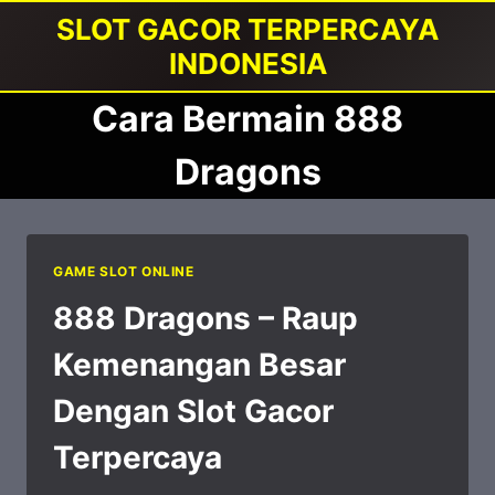
Skip
SLOT GACOR TERPERCAYA
to
INDONESIA
content
Cara Bermain 888
Dragons
GAME SLOT ONLINE
888 Dragons – Raup
Kemenangan Besar
Dengan Slot Gacor
Terpercaya