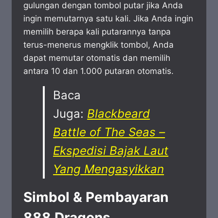
gulungan dengan tombol putar jika Anda
ingin memutarnya satu kali. Jika Anda ingin
memilih berapa kali putarannya tanpa
terus-menerus mengklik tombol, Anda
dapat memutar otomatis dan memilih
antara 10 dan 1.000 putaran otomatis.
Baca
Juga:
Blackbeard
Battle of The Seas –
Ekspedisi Bajak Laut
Yang Mengasyikkan
Simbol & Pembayaran
888 Dragons