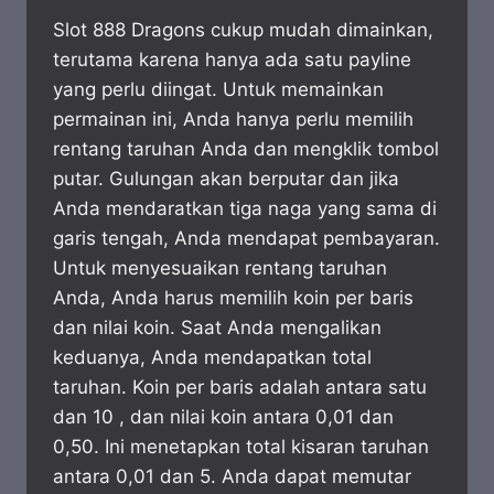
Slot 888 Dragons cukup mudah dimainkan,
terutama karena hanya ada satu payline
yang perlu diingat. Untuk memainkan
permainan ini, Anda hanya perlu memilih
rentang taruhan Anda dan mengklik tombol
putar. Gulungan akan berputar dan jika
Anda mendaratkan tiga naga yang sama di
garis tengah, Anda mendapat pembayaran.
Untuk menyesuaikan rentang taruhan
Anda, Anda harus memilih koin per baris
dan nilai koin. Saat Anda mengalikan
keduanya, Anda mendapatkan total
taruhan. Koin per baris adalah antara satu
dan 10 , dan nilai koin antara 0,01 dan
0,50. Ini menetapkan total kisaran taruhan
antara 0,01 dan 5. Anda dapat memutar