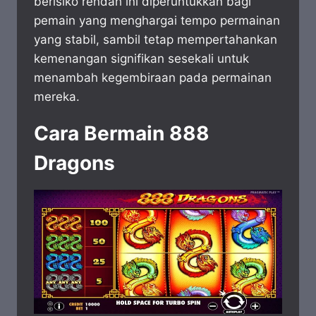
berisiko rendah ini diperuntukkan bagi
pemain yang menghargai tempo permainan
yang stabil, sambil tetap mempertahankan
kemenangan signifikan sesekali untuk
menambah kegembiraan pada permainan
mereka.
Cara Bermain 888
Dragons