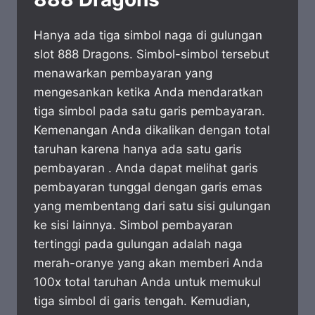
Hanya ada tiga simbol naga di gulungan
slot 888 Dragons. Simbol-simbol tersebut
menawarkan pembayaran yang
mengesankan ketika Anda mendaratkan
tiga simbol pada satu garis pembayaran.
Kemenangan Anda dikalikan dengan total
taruhan karena hanya ada satu garis
pembayaran . Anda dapat melihat garis
pembayaran tunggal dengan garis emas
yang membentang dari satu sisi gulungan
ke sisi lainnya. Simbol pembayaran
tertinggi pada gulungan adalah naga
merah-oranye yang akan memberi Anda
100x total taruhan Anda untuk memukul
tiga simbol di garis tengah. Kemudian,