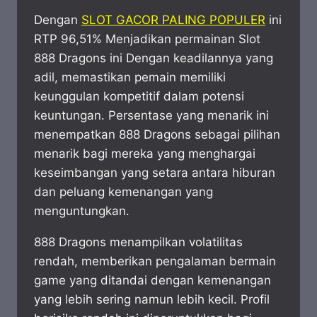
Dengan
SLOT GACOR PALING POPULER
ini
RTP 96,51% Menjadikan permainan Slot
888 Dragons ini Dengan keadilannya yang
adil, memastikan pemain memiliki
keunggulan kompetitif dalam potensi
keuntungan. Persentase yang menarik ini
menempatkan 888 Dragons sebagai pilihan
menarik bagi mereka yang menghargai
keseimbangan yang setara antara hiburan
dan peluang kemenangan yang
menguntungkan.
888 Dragons menampilkan volatilitas
rendah, memberikan pengalaman bermain
game yang ditandai dengan kemenangan
yang lebih sering namun lebih kecil. Profil