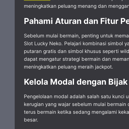
meningkatkan peluang menang dan menggand
Pahami Aturan dan Fitur 
Sebelum mulai bermain, penting untuk memah
Slot Lucky Neko. Pelajari kombinasi simbol ya
putaran gratis dan simbol khusus seperti w
dapat mengatur strategi bermain dan memanfa
meningkatkan peluang meraih jackpot.
Kelola Modal dengan Bijak
Pengelolaan modal adalah salah satu kunci 
kerugian yang wajar sebelum mulai bermain 
terus bermain ketika sedang mengalami keka
besar.