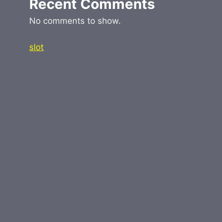
Recent Comments
No comments to show.
slot