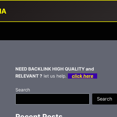
IA
NEED BACKLINK HIGH QUALITY and
RELEVANT ?
let us help.
click here
Search
Search
Recent Posts