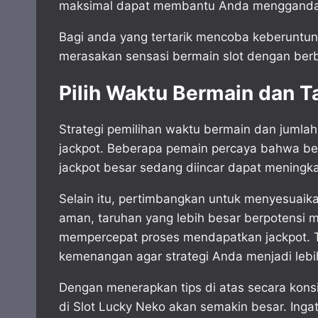
maksimal dapat membantu Anda menggandak
Bagi anda yang tertarik mencoba keberuntu
merasakan sensasi bermain slot dengan be
Pilih Waktu Bermain dan T
Strategi pemilihan waktu bermain dan jumla
jackpot. Beberapa pemain percaya bahwa be
jackpot besar sedang diincar dapat meningk
Selain itu, pertimbangkan untuk menyesuaika
aman, taruhan yang lebih besar berpotensi
mempercepat proses mendapatkan jackpot. T
kemenangan agar strategi Anda menjadi lebih
Dengan menerapkan tips di atas secara kon
di Slot Lucky Neko akan semakin besar. Ing