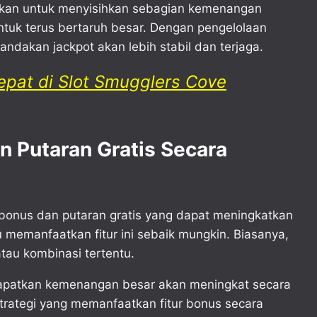
gkan untuk menyisihkan sebagian kemenangan
untuk terus bertaruh besar. Dengan pengelolaan
dakan jackpot akan lebih stabil dan terjaga.
epat di Slot Smugglers Cove
n Putaran Gratis Secara
 bonus dan putaran gratis yang dapat meningkatkan
u memanfaatkan fitur ini sebaik mungkin. Biasanya,
atau kombinasi tertentu.
endapatkan kemenangan besar akan meningkat secara
strategi yang memanfaatkan fitur bonus secara