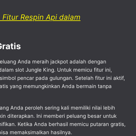
Fitur Respin Api dalam
ratis
 peluang Anda meraih jackpot adalah dengan
alam slot Jungle King. Untuk memicu fitur ini,
bol pencar pada gulungan. Setelah fitur ini aktif,
ratis yang memungkinkan Anda bermain tanpa
 Anda peroleh sering kali memiliki nilai lebih
in diterapkan. Ini memberi peluang besar untuk
ikan. Ketika Anda berhasil memicu putaran gratis,
bisa memaksimalkan hasilnya.