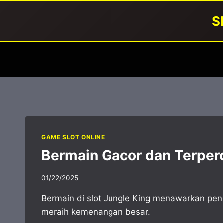
Skip
S
to
content
GAME SLOT ONLINE
Bermain Gacor dan Terperc
01/22/2025
Bermain di slot Jungle King menawarkan p
meraih kemenangan besar.