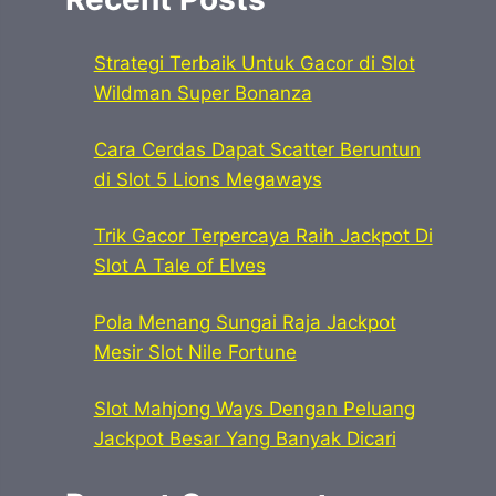
Strategi Terbaik Untuk Gacor di Slot
Wildman Super Bonanza
Cara Cerdas Dapat Scatter Beruntun
di Slot 5 Lions Megaways
Trik Gacor Terpercaya Raih Jackpot Di
Slot A Tale of Elves
Pola Menang Sungai Raja Jackpot
Mesir Slot Nile Fortune
Slot Mahjong Ways Dengan Peluang
Jackpot Besar Yang Banyak Dicari