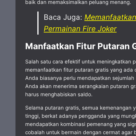
baik dan memaksimalkan peluang menang.
Baca Juga:
Memanfaatkan 
Permainan Fire Joker
Manfaatkan Fitur Putaran G
Salah satu cara efektif untuk meningkatkan
memanfaatkan fitur putaran gratis yang ada d
Anda biasanya perlu mendapatkan sejumlah sim
Anda akan menerima serangkaian putaran g
harus menghabiskan saldo.
Selama putaran gratis, semua kemenangan yang
tinggi, berkat adanya pengganda yang mungk
mendapatkan kombinasi pemenang yang signif
cobalah untuk bermain dengan cermat agar 