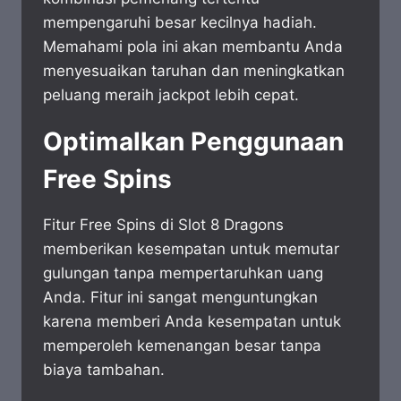
mempengaruhi besar kecilnya hadiah.
Memahami pola ini akan membantu Anda
menyesuaikan taruhan dan meningkatkan
peluang meraih jackpot lebih cepat.
Optimalkan Penggunaan
Free Spins
Fitur Free Spins di Slot 8 Dragons
memberikan kesempatan untuk memutar
gulungan tanpa mempertaruhkan uang
Anda. Fitur ini sangat menguntungkan
karena memberi Anda kesempatan untuk
memperoleh kemenangan besar tanpa
biaya tambahan.