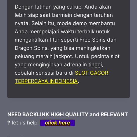
Dengan latihan yang cukup, Anda akan
lebih siap saat bermain dengan taruhan
nyata. Selain itu, mode demo membantu
Anda mempelajari waktu terbaik untuk
mengaktifkan fitur seperti Free Spins dan
Dragon Spins, yang bisa meningkatkan
peluang meraih jackpot. Untuk pecinta slot
yang menginginkan adrenalin tinggi,
cobalah sensasi baru di
SLOT GACOR
TERPERCAYA INDONESIA
.
NEED BACKLINK HIGH QUALITY and RELEVANT
?
let us help.
click here