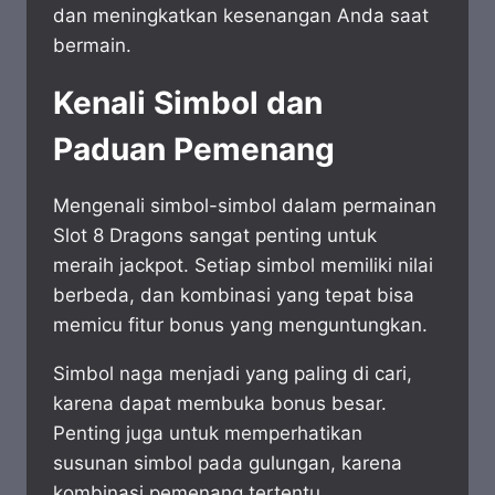
dan meningkatkan kesenangan Anda saat
bermain.
Kenali Simbol dan
Paduan Pemenang
Mengenali simbol-simbol dalam permainan
Slot 8 Dragons sangat penting untuk
meraih jackpot. Setiap simbol memiliki nilai
berbeda, dan kombinasi yang tepat bisa
memicu fitur bonus yang menguntungkan.
Simbol naga menjadi yang paling di cari,
karena dapat membuka bonus besar.
Penting juga untuk memperhatikan
susunan simbol pada gulungan, karena
kombinasi pemenang tertentu