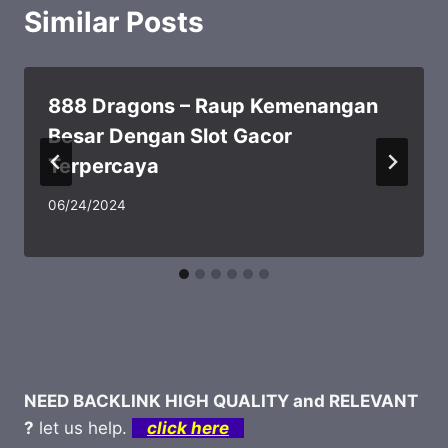
Similar Posts
888 Dragons – Raup Kemenangan
Besar Dengan Slot Gacor
Terpercaya
06/24/2024
NEED BACKLINK HIGH QUALITY and RELEVANT
?
let us help.
click here