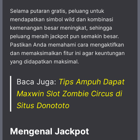
Selama putaran gratis, peluang untuk
mendapatkan simbol wild dan kombinasi
kemenangan besar meningkat, sehingga
peluang meraih jackpot pun semakin besar.
Pastikan Anda memahami cara mengaktifkan
dan memaksimalkan fitur ini agar keuntungan
yang didapatkan maksimal.
Baca Juga:
Tips Ampuh Dapat
Maxwin Slot Zombie Circus di
Situs Donototo
Mengenal Jackpot