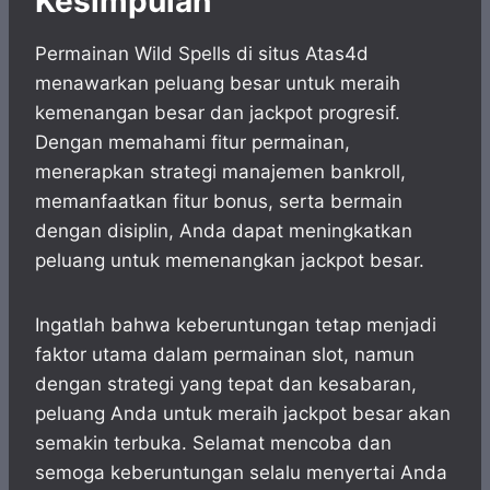
Kesimpulan
Permainan Wild Spells di situs Atas4d
menawarkan peluang besar untuk meraih
kemenangan besar dan jackpot progresif.
Dengan memahami fitur permainan,
menerapkan strategi manajemen bankroll,
memanfaatkan fitur bonus, serta bermain
dengan disiplin, Anda dapat meningkatkan
peluang untuk memenangkan jackpot besar.
Ingatlah bahwa keberuntungan tetap menjadi
faktor utama dalam permainan slot, namun
dengan strategi yang tepat dan kesabaran,
peluang Anda untuk meraih jackpot besar akan
semakin terbuka. Selamat mencoba dan
semoga keberuntungan selalu menyertai Anda