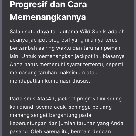
Progresif dan Cara
Memenangkannya
Salah satu daya tarik utama Wild Spells adalah
adanya jackpot progresif yang nilainya terus
bertambah seiring waktu dan taruhan pemain
lain. Untuk memenangkan jackpot ini, biasanya
Anda harus memenuhi syarat tertentu, seperti
memasang taruhan maksimum atau
mendapatkan kombinasi khusus.
Pada situs Atas4d, jackpot progresif ini sering
kali diundi secara acak, sehingga peluang
menang sangat bergantung pada
keberuntungan dan jumlah taruhan yang Anda
pasang. Oleh karena itu, bermain dengan