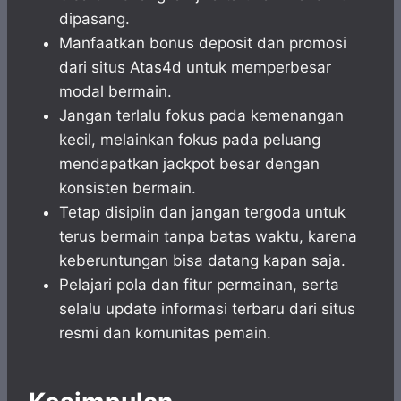
dipasang.
Manfaatkan bonus deposit dan promosi
dari situs Atas4d untuk memperbesar
modal bermain.
Jangan terlalu fokus pada kemenangan
kecil, melainkan fokus pada peluang
mendapatkan jackpot besar dengan
konsisten bermain.
Tetap disiplin dan jangan tergoda untuk
terus bermain tanpa batas waktu, karena
keberuntungan bisa datang kapan saja.
Pelajari pola dan fitur permainan, serta
selalu update informasi terbaru dari situs
resmi dan komunitas pemain.