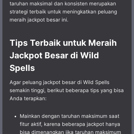
taruhan maksimal dan konsisten merupakan
strategi terbaik untuk meningkatkan peluang
meraih jackpot besar ini.
Tips Terbaik untuk Meraih
Jackpot Besar di Wild
Spells
Agar peluang jackpot besar di Wild Spells
semakin tinggi, berikut beberapa tips yang bisa
Anda terapkan:
Mainkan dengan taruhan maksimum saat
fitur aktif, karena beberapa jackpot hanya
bisa dimenangkan jika taruhan maksimum