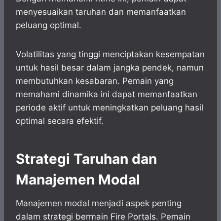
menyesuaikan taruhan dan memanfaatkan
peluang optimal.
Volatilitas yang tinggi menciptakan kesempatan
untuk hasil besar dalam jangka pendek, namun
membutuhkan kesabaran. Pemain yang
memahami dinamika ini dapat memanfaatkan
periode aktif untuk meningkatkan peluang hasil
optimal secara efektif.
Strategi Taruhan dan
Manajemen Modal
Manajemen modal menjadi aspek penting
dalam strategi bermain Fire Portals. Pemain