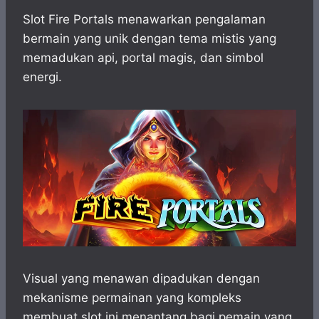
h
a
e
e
k
i
a
c
s
l
y
n
Slot Fire Portals menawarkan pengalaman
t
e
s
e
p
e
bermain yang unik dengan tema mistis yang
s
b
e
g
e
memadukan api, portal magis, dan simbol
A
o
n
r
energi.
p
o
g
a
p
k
e
m
r
Visual yang menawan dipadukan dengan
mekanisme permainan yang kompleks
membuat slot ini menantang bagi pemain yang