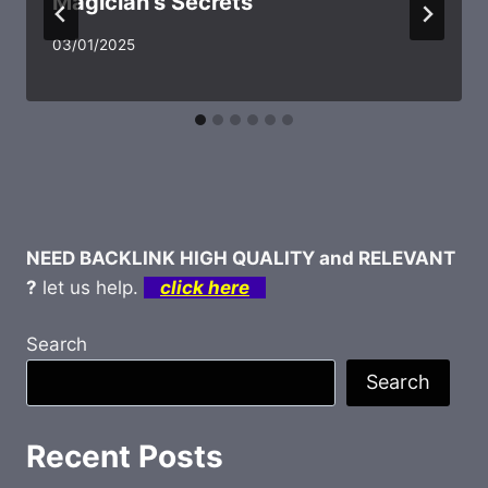
Magician’s Secrets
03/01/2025
NEED BACKLINK HIGH QUALITY and RELEVANT
?
let us help.
click here
Search
Search
Recent Posts