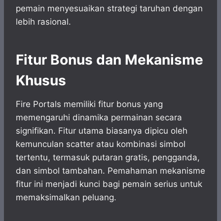
pemain menyesuaikan strategi taruhan dengan
lebih rasional.
Fitur Bonus dan Mekanisme
Khusus
Fire Portals memiliki fitur bonus yang
memengaruhi dinamika permainan secara
signifikan. Fitur utama biasanya dipicu oleh
kemunculan scatter atau kombinasi simbol
tertentu, termasuk putaran gratis, pengganda,
dan simbol tambahan. Pemahaman mekanisme
fitur ini menjadi kunci bagi pemain serius untuk
memaksimalkan peluang.