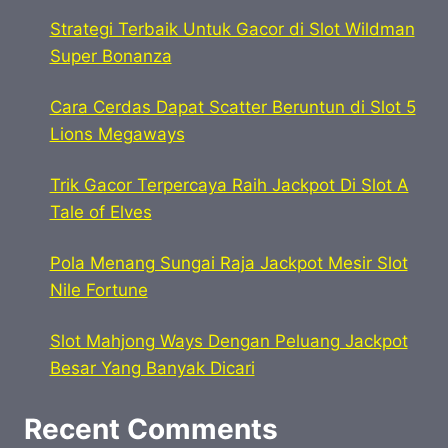
Strategi Terbaik Untuk Gacor di Slot Wildman
Super Bonanza
Cara Cerdas Dapat Scatter Beruntun di Slot 5
Lions Megaways
Trik Gacor Terpercaya Raih Jackpot Di Slot A
Tale of Elves
Pola Menang Sungai Raja Jackpot Mesir Slot
Nile Fortune
Slot Mahjong Ways Dengan Peluang Jackpot
Besar Yang Banyak Dicari
Recent Comments